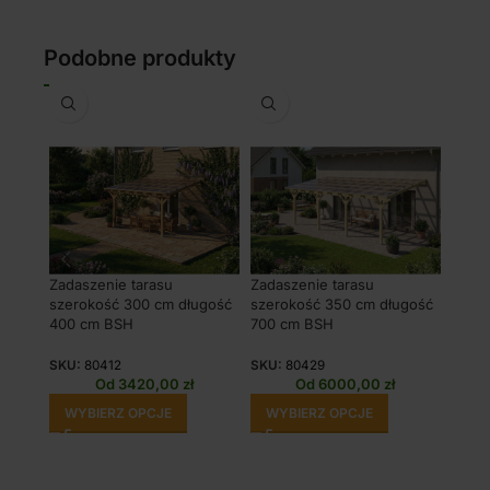
Podobne produkty
Zadaszenie tarasu
Zadaszenie tarasu
Zadas
szerokość 300 cm długość
szerokość 350 cm długość
szero
400 cm BSH
700 cm BSH
550 
SKU:
80412
SKU:
80429
SKU:
Od
3420,00
zł
Od
6000,00
zł
WYBIERZ OPCJE
WYBIERZ OPCJE
WY