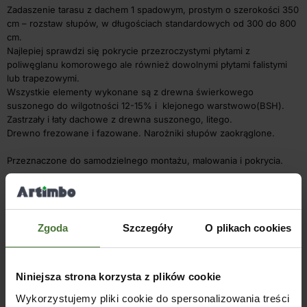
Zadaszenie tarasu z dachem 1 spadowym, prostym o szerokości 350
cm – rozstaw słupów, w długościach standardowych od 300 do 800
cm.
Najlepiej sprawdzi się pokrycie przezroczystymi płytami z
poliwęglanu komorowego ale również dowolnymi płytami falistymi
lub trapezowymi.
Wszystkie elementy wykonane są z drewna świerkowego
suszonego do wilgotności 12-15% i klejonego warstwowo(BSH).
Zastrzały i łaty dachowe z drewna suszonego, litego.
Drewno frezowane i fazowane. Narożniki słupów zaokrąglone.
Przeznaczone do samodzielnego montażu, malowania i pokrycia.
Słupy na długości można przesuwać dopasowując np. do tarasu.
Dostarczone w elementach z łącznikami metalowymi.
Zgoda
Szczegóły
O plikach cookies
Konstrukcja nie zawiera pokrycia dachowego i elementów
kotwiących do ściany i posadzki.
Podstawowa wersja zawiera łaty dachowe na krokwiach o rozstawie
60-70 cm.
Niniejsza strona korzysta z plików cookie
Rozstaw krokwi ok. 80 cm.
Wykorzystujemy pliki cookie do spersonalizowania treści