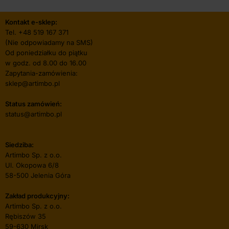
Kontakt e-sklep:
Tel.
+48 519 167 371
(Nie odpowiadamy na SMS)
Od poniedziałku do piątku
w godz. od 8.00 do 16.00
Zapytania-zamówienia:
sklep@artimbo.pl
Status zamówień:
status@artimbo.pl
Siedziba:
Artimbo Sp. z o.o.
Ul. Okopowa 6/8
58-500 Jelenia Góra
Zakład produkcyjny:
Artimbo Sp. z o.o.
Rębiszów 35
59-630 Mirsk