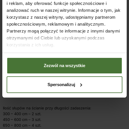
Przekroje elementów:
i reklam, aby oferować funkcje społecznościowe i
analizować ruch w naszej witrynie. Informacje o tym, jak
korzystasz z naszej witryny, udostępniamy partnerom
Nazwa
Przekrój/cm
społecznościowym, reklamowym i analitycznym.
Partnerzy mogą połączyć te informacje z innymi danymi
Słupy w wersji podstawowej
12×12
otrzymanymi od Ciebie lub uzyskanymi podczas
korzystania z ich usług.
Krokwie
5,6×14
Murłata
8×14
Zezwól na wszystkie
Płatew
5,6×14
Spersonalizuj
łaty na krokwiach
4,4×4,4
Ilość słupów na ścianie przy długości zadaszenia:
300 – 400 cm – 2 szt.
450 – 600 cm – 3 szt.
650 – 800 cm – 4 szt.