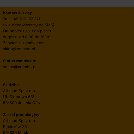
Kontakt e-sklep:
Tel.
+48 519 167 371
(Nie odpowiadamy na SMS)
Od poniedziałku do piątku
w godz. od 8.00 do 16.00
Zapytania-zamówienia:
sklep@artimbo.pl
Status zamówień:
status@artimbo.pl
Siedziba:
Artimbo Sp. z o.o.
Ul. Okopowa 6/8
58-500 Jelenia Góra
Zakład produkcyjny:
Artimbo Sp. z o.o.
Rębiszów 35
59-630 Mirsk