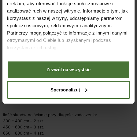
Przekroje elementów:
i reklam, aby oferować funkcje społecznościowe i
analizować ruch w naszej witrynie. Informacje o tym, jak
korzystasz z naszej witryny, udostępniamy partnerom
Nazwa
Przekrój/cm
społecznościowym, reklamowym i analitycznym.
Partnerzy mogą połączyć te informacje z innymi danymi
Słupy w wersji podstawowej
12×12
otrzymanymi od Ciebie lub uzyskanymi podczas
korzystania z ich usług.
Krokwie
5,6×14
Murłata
8×14
Zezwól na wszystkie
Płatew
5,6×14
Spersonalizuj
łaty na krokwiach
4,4×4,4
Ilość słupów na ścianie przy długości zadaszenia:
300 – 400 cm – 2 szt.
450 – 600 cm – 3 szt.
650 – 800 cm – 4 szt.