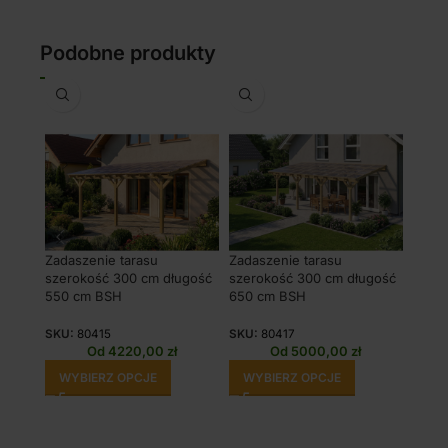
Podobne produkty
Zadaszenie tarasu
Zadaszenie tarasu
Zadas
szerokość 300 cm długość
szerokość 300 cm długość
szero
550 cm BSH
650 cm BSH
800 
SKU:
80415
SKU:
80417
SKU:
Od
4220,00
zł
Od
5000,00
zł
WYBIERZ OPCJE
WYBIERZ OPCJE
WY