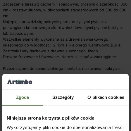
Zadaszenie tarasu z dachem 1 spadowym, prostym o szerokości 350
cm – rozstaw słupów, w długościach standardowych od 300 do 800
cm.
Najlepiej sprawdzi się pokrycie przezroczystymi płytami z
poliwęglanu komorowego ale również dowolnymi płytami falistymi
lub trapezowymi.
Wszystkie elementy wykonane są z drewna świerkowego
suszonego do wilgotności 12-15% i klejonego warstwowo(BSH).
Zastrzały i łaty dachowe z drewna suszonego, litego.
Drewno frezowane i fazowane. Narożniki słupów zaokrąglone.
Przeznaczone do samodzielnego montażu, malowania i pokrycia.
Słupy na długości można przesuwać dopasowując np. do tarasu.
Dostarczone w elementach z łącznikami metalowymi.
Zgoda
Szczegóły
O plikach cookies
Konstrukcja nie zawiera pokrycia dachowego i elementów
kotwiących do ściany i posadzki.
Podstawowa wersja zawiera łaty dachowe na krokwiach o rozstawie
60-70 cm.
Niniejsza strona korzysta z plików cookie
Rozstaw krokwi ok. 80 cm.
Wykorzystujemy pliki cookie do spersonalizowania treści