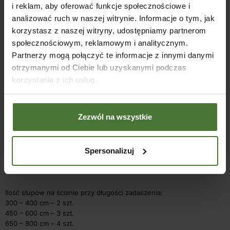
Przekroje elementów:
i reklam, aby oferować funkcje społecznościowe i
analizować ruch w naszej witrynie. Informacje o tym, jak
korzystasz z naszej witryny, udostępniamy partnerom
Nazwa
Przekrój/cm
społecznościowym, reklamowym i analitycznym.
Partnerzy mogą połączyć te informacje z innymi danymi
Słupy w wersji podstawowej
12×12
otrzymanymi od Ciebie lub uzyskanymi podczas
korzystania z ich usług.
Krokwie
5,6×14
Murłata
8×14
Zezwól na wszystkie
Płatew
5,6×14
Spersonalizuj
łaty na krokwiach
4,4×4,4
Ilość słupów na ścianie przy długości zadaszenia:
300 – 400 cm – 2 szt.
450 – 600 cm – 3 szt.
650 – 800 cm – 4 szt.