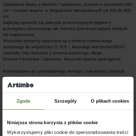
Zadaszenie tarasu z dachem 1 spadowym, prostym o szerokości 350
cm – rozstaw słupów, w długościach standardowych od 300 do 800
cm.
Najlepiej sprawdzi się pokrycie przezroczystymi płytami z
poliwęglanu komorowego ale również dowolnymi płytami falistymi
lub trapezowymi.
Wszystkie elementy wykonane są z drewna świerkowego
suszonego do wilgotności 12-15% i klejonego warstwowo(BSH).
Zastrzały i łaty dachowe z drewna suszonego, litego.
Drewno frezowane i fazowane. Narożniki słupów zaokrąglone.
Przeznaczone do samodzielnego montażu, malowania i pokrycia.
Słupy na długości można przesuwać dopasowując np. do tarasu.
Dostarczone w elementach z łącznikami metalowymi.
Zgoda
Szczegóły
O plikach cookies
Konstrukcja nie zawiera pokrycia dachowego i elementów
kotwiących do ściany i posadzki.
Podstawowa wersja zawiera łaty dachowe na krokwiach o rozstawie
60-70 cm.
Niniejsza strona korzysta z plików cookie
Rozstaw krokwi ok. 80 cm.
Wykorzystujemy pliki cookie do spersonalizowania treści