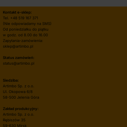
Kontakt e-sklep:
Tel.
+48 519 167 371
(Nie odpowiadamy na SMS)
Od poniedziałku do piątku
w godz. od 8.00 do 16.00
Zapytania-zamówienia:
sklep@artimbo.pl
Status zamówień:
status@artimbo.pl
Siedziba:
Artimbo Sp. z o.o.
Ul. Okopowa 6/8
58-500 Jelenia Góra
Zakład produkcyjny:
Artimbo Sp. z o.o.
Rębiszów 35
59-630 Mirsk