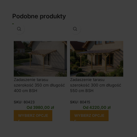
Podobne produkty
Zadaszenie tarasu
Zadaszenie tarasu
Zadas
szerokość 350 cm długość
szerokość 300 cm długość
szero
400 cm BSH
550 cm BSH
450 
SKU:
80423
SKU:
80415
SKU:
Od
3980,00
zł
Od
4220,00
zł
WYBIERZ OPCJE
WYBIERZ OPCJE
WY