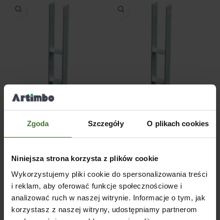
Wspornik słupa do
Wspornik słupa do
zabetonowania 71×600
zabetonowania 91×600
Zgoda
Szczegóły
O plikach cookies
SKU:
415115-1
SKU:
41509
65,50
zł
72,00
zł
(
53,25
zł
netto)
(
58,54
zł
netto)
DODAJ DO KOSZYKA
DODAJ DO KOSZYKA
Niniejsza strona korzysta z plików cookie
Wykorzystujemy pliki cookie do spersonalizowania treści
i reklam, aby oferować funkcje społecznościowe i
analizować ruch w naszej witrynie. Informacje o tym, jak
korzystasz z naszej witryny, udostępniamy partnerom