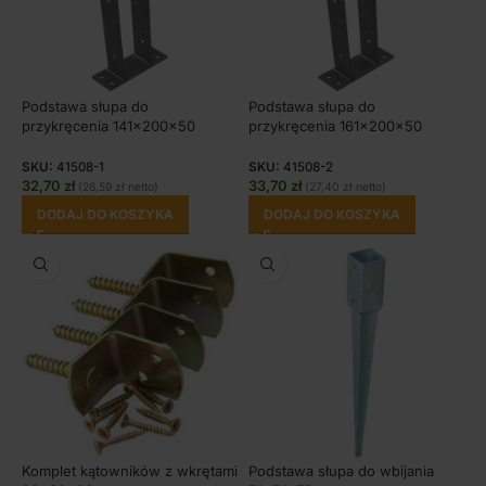
Podstawa słupa do
Podstawa słupa do
przykręcenia 141x200x50
przykręcenia 161x200x50
SKU:
41508-1
SKU:
41508-2
32,70
zł
33,70
zł
(
26,59
zł
netto)
(
27,40
zł
netto)
DODAJ DO KOSZYKA
DODAJ DO KOSZYKA
Komplet kątowników z wkrętami
Podstawa słupa do wbijania