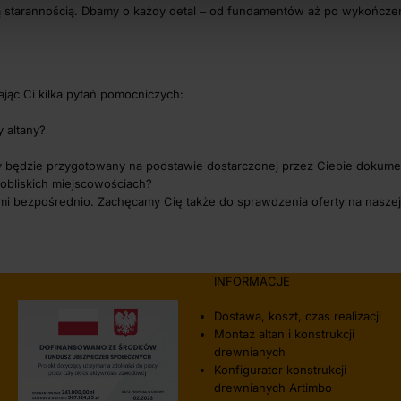
ą starannością. Dbamy o każdy detal ‒ od fundamentów aż po wykończen
jąc Ci kilka pytań pomocniczych:
y altany?
ry będzie przygotowany na podstawie dostarczonej przez Ciebie dokumen
obliskich miejscowościach?
nami bezpośrednio. Zachęcamy Cię także do sprawdzenia oferty na naszej s
INFORMACJE
Dostawa, koszt, czas realizacji
Montaż altan i konstrukcji
drewnianych
Konfigurator konstrukcji
drewnianych Artimbo