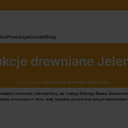
taż
Produkcja
Kontakt
Blog
kcje drewniane Jele
Strona główna
/
Konstrukcje drewniane Jelenia Góra
ałamy na terenie Jeleniej Góry, ale i całego Dolnego Śląska. Dostarcza
ywaniu
drewnianych altan
, wiat, tarasów,
pergoli
oraz innych elementów m