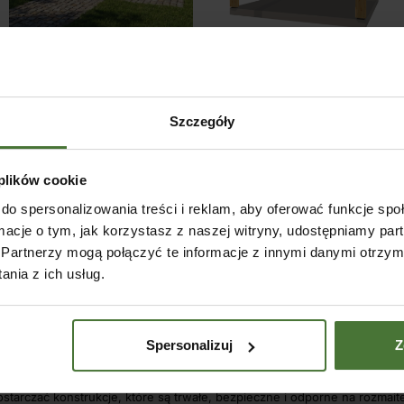
Szczegóły
Pergola rzymska Eko 400×400
Pergola rzymska 400×400 cm
cm
 plików cookie
SKU:
80354
Od
7250,00
zł
do spersonalizowania treści i reklam, aby oferować funkcje sp
SKU:
80354E
Od
5180,00
zł
ormacje o tym, jak korzystasz z naszej witryny, udostępniamy p
WYBIERZ OPCJE
Zobacz inne produkty
WYBIERZ OPCJE
Partnerzy mogą połączyć te informacje z innymi danymi otrzym
nia z ich usług.
dostępne w sklepie online
Sklep online
Spersonalizuj
Z
alnością. Dzięki temu odpowiadają na potrzeby klientów indywidualnych
ostarczać konstrukcje, które są trwałe, bezpieczne i odporne na rozma