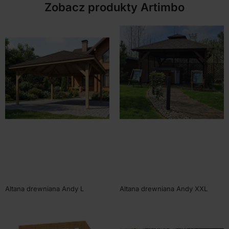
Zobacz produkty Artimbo
Altana drewniana Andy L
Altana drewniana Andy XXL
400x400cm
490x490cm
SKU:
80313
SKU:
80303
Od
4400,00
zł
Od
6170,00
zł