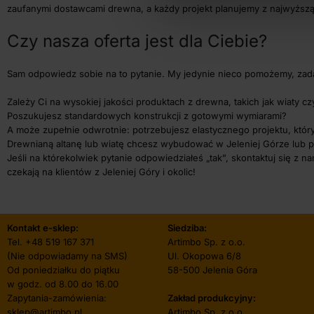
zaufanymi dostawcami drewna, a każdy projekt planujemy z najwyższ
Czy nasza oferta jest dla Ciebie?
Sam odpowiedz sobie na to pytanie. My jedynie nieco pomożemy, zada
Zależy Ci na wysokiej jakości produktach z drewna, takich jak wiaty cz
Poszukujesz standardowych konstrukcji z gotowymi wymiarami?
A może zupełnie odwrotnie: potrzebujesz elastycznego projektu, któ
Drewnianą altanę lub wiatę chcesz wybudować w Jeleniej Górze lub p
Jeśli na którekolwiek pytanie odpowiedziałeś „tak”, skontaktuj się z 
czekają na klientów z Jeleniej Góry i okolic!
Kontakt e-sklep:
Siedziba:
Tel.
+48 519 167 371
Artimbo Sp. z o.o.
(Nie odpowiadamy na SMS)
Ul. Okopowa 6/8
Od poniedziałku do piątku
58-500 Jelenia Góra
w godz. od 8.00 do 16.00
Zapytania-zamówienia:
Zakład produkcyjny:
sklep@artimbo.pl
Artimbo Sp. z o.o.