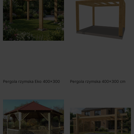
WYBIERZ OPCJE
WYBIERZ OPCJE
Pergola rzymska Eko 400×300
Pergola rzymska 400×300 cm
cm
SKU:
80352
Od
6350,00
zł
SKU:
80352E
Od
4470,00
zł
WYBIERZ OPCJE
WYBIERZ OPCJE