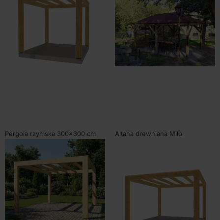
WYBIERZ OPCJE
WYBIERZ OPCJE
Pergola rzymska 300×300 cm
Altana drewniana Milo
469x269cm
SKU:
80350
Od
5450,00
zł
SKU:
80304
Od
3580,00
zł
WYBIERZ OPCJE
WYBIERZ OPCJE