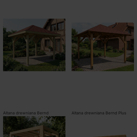
Altana drewniana Bernd
Altana drewniana Bernd Plus
265x265cm
300×300 cm
SKU:
80300
SKU:
80309
Od
2760,00
zł
Od
3260,00
zł