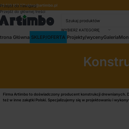
48 519 167 371
sklep@artimbo.pl
Przejdź do nawigacji
Przejdź do głównej treści
WYBIERZ KATEGORIĘ
trona Główna
SKLEP/OFERTA
Projekty/wyceny
Galeria
Mon
Konstru
Firma Artimbo to doświadczony producent konstrukcji drewnianych. Dzi
też w inne zakątki Polski. Specjalizujemy się w projektowaniu i wykon