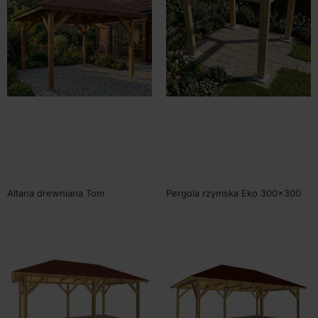
WYBIERZ OPCJE
WYBIERZ OPCJE
Altana drewniana Tom
Pergola rzymska Eko 300×300
330x330cm
cm
SKU:
80301
SKU:
80350E
Od
3550,00
zł
Od
4240,00
zł
WYBIERZ OPCJE
WYBIERZ OPCJE