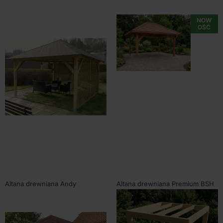
NOW
OŚĆ
Altana drewniana Andy
Altana drewniana Premium BSH
370x370cm
400x300cm
SKU:
80302
SKU:
80308MP
Od
3680,00
zł
Od
14460,00
zł