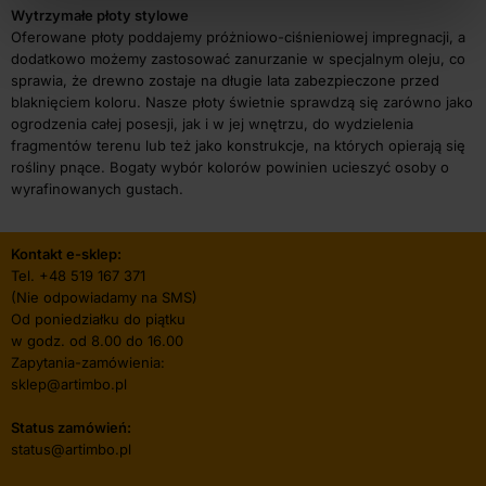
Wytrzymałe płoty stylowe
Oferowane płoty poddajemy próżniowo-ciśnieniowej impregnacji, a
dodatkowo możemy zastosować zanurzanie w specjalnym oleju, co
sprawia, że drewno zostaje na długie lata zabezpieczone przed
blaknięciem koloru. Nasze płoty świetnie sprawdzą się zarówno jako
ogrodzenia całej posesji, jak i w jej wnętrzu, do wydzielenia
fragmentów terenu lub też jako konstrukcje, na których opierają się
rośliny pnące. Bogaty wybór kolorów powinien ucieszyć osoby o
wyrafinowanych gustach.
Kontakt e-sklep:
Tel.
+48 519 167 371
(Nie odpowiadamy na SMS)
Od poniedziałku do piątku
w godz. od 8.00 do 16.00
Zapytania-zamówienia:
sklep@artimbo.pl
Status zamówień:
status@artimbo.pl