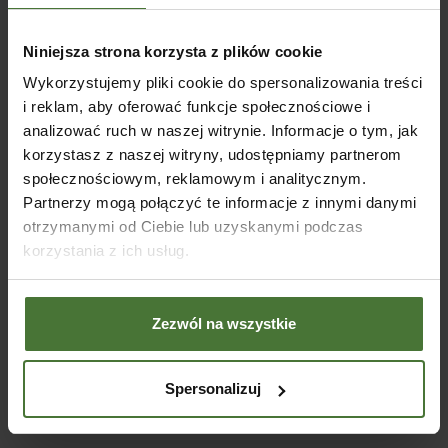
Niniejsza strona korzysta z plików cookie
Wykorzystujemy pliki cookie do spersonalizowania treści
i reklam, aby oferować funkcje społecznościowe i
analizować ruch w naszej witrynie. Informacje o tym, jak
korzystasz z naszej witryny, udostępniamy partnerom
społecznościowym, reklamowym i analitycznym.
PŁOTY TORINO L
Partnerzy mogą połączyć te informacje z innymi danymi
4 produkty
otrzymanymi od Ciebie lub uzyskanymi podczas
korzystania z ich usług.
Piękne płoty stylowe
Ogrodzenie własnej posesji to nie lada wyzwanie – przede
wszystkim należy do tego wykorzystać elementy najwyższej jakości.
W naszej ofercie posiadamy płoty stylowe o wysokich walorach
Zezwól na wszystkie
estetycznych, wykonane ze starannie wyselekcjonowanego drewna.
Dysponujemy elementami o różnych formach, które wzajemnie się
uzupełniają. Dzięki temu mogą Państwo stworzyć rozmaite
Spersonalizuj
konstrukcje praktycznie na każdym rodzaju terenu. Posiadamy płoty
proste, a także łukowe, z kratkami i wycięciami w wielu kształtach.