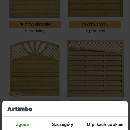
PŁOTY BERGEN
PŁOTY LYON
9 produkty
2 produkty
PŁOTY MALTA Z KRATKĄ
PŁOTY TORINO
4 produkty
3 produkty
Zgoda
Szczegóły
O plikach cookies