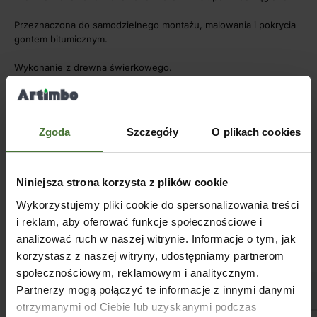
Przeznaczona do samodzielnego montażu, malowania i pokrycia
gontem bitumicznym.
Wykonanie z drewna świerkowego.
W komplecie wszystkie elementy drewniane i łączniki metalowe
do montażu.
Zgoda
Szczegóły
O plikach cookies
Podstawowa wersja nie zawiera kratek, podstaw mocujących
słupy do podłoża i gontów.
Może być wypełniona elementami ozdobnymi lub osłonowymi w
Niniejsza strona korzysta z plików cookie
uzgodnieniu z klientem.
Wykorzystujemy pliki cookie do spersonalizowania treści
i reklam, aby oferować funkcje społecznościowe i
Podłoga dostępna za dodatkową opłatą
analizować ruch w naszej witrynie. Informacje o tym, jak
Wykonujemy również inne rozmiary altan na zapytanie.
korzystasz z naszej witryny, udostępniamy partnerom
społecznościowym, reklamowym i analitycznym.
Partnerzy mogą połączyć te informacje z innymi danymi
WYMIARY
otrzymanymi od Ciebie lub uzyskanymi podczas