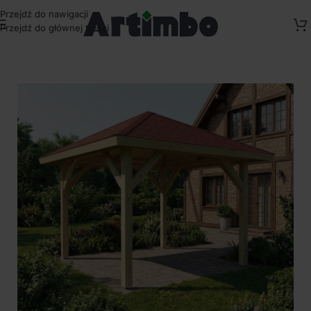
Przejdź do nawigacji
Przejdź do głównej treści
Strona główna
/
Altany ogrodowe drewniane
/
Standardowe Altany