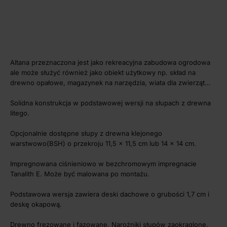
Altana przeznaczona jest jako rekreacyjna zabudowa ogrodowa
ale może służyć również jako obiekt użytkowy np. skład na
drewno opałowe, magazynek na narzędzia, wiata dla zwierząt…
Solidna konstrukcja w podstawowej wersji na słupach z drewna
litego.
Opcjonalnie dostępne słupy z drewna klejonego
warstwowo(BSH) o przekroju 11,5 x 11,5 cm lub 14 x 14 cm.
Impregnowana ciśnieniowo w bezchromowym impregnacie
Tanalith E. Może być malowana po montażu.
Podstawowa wersja zawiera deski dachowe o grubości 1,7 cm i
deskę okapową.
Drewno frezowane i fazowane. Narożniki słupów zaokrąglone.