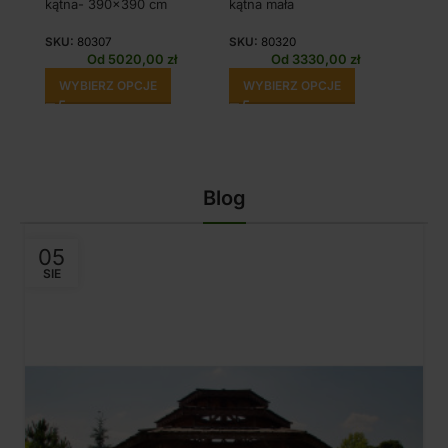
kątna- 390×390 cm
kątna mała
300×
SKU:
80307
SKU:
80320
SKU:
Od
5020,00
zł
Od
3330,00
zł
WYBIERZ OPCJE
WYBIERZ OPCJE
WY
Blog
05
SIE