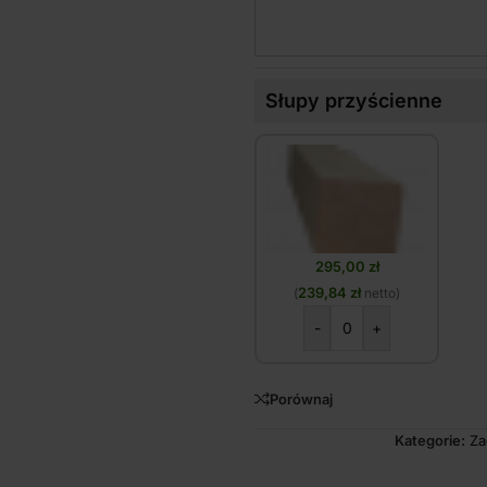
Słupy przyścienne
295,00
zł
239,84
zł
(
netto)
-
+
Porównaj
Kategorie:
Za