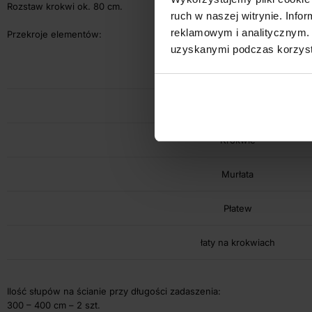
Rozstaw krokwi ok. 80 cm.
ruch w naszej witrynie. Inf
reklamowym i analitycznym. 
Przekroje elementów:
uzyskanymi podczas korzysta
Nazwa
Słupy w wersji podstawowej
Krokwie
Murłata
Płatew
łaty na krokwiach
Ilość słupów na ścianie przy długości zadaszenia:
300 – 400 cm – 2 szt.