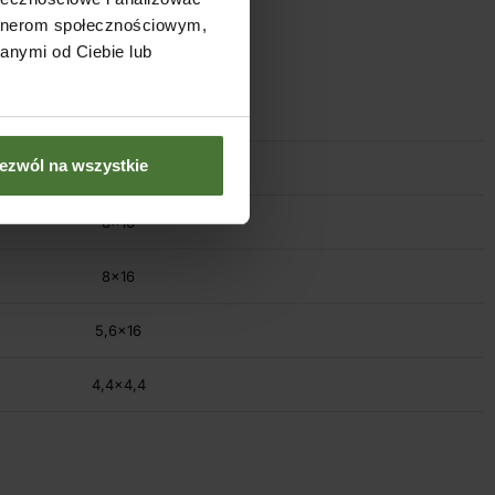
artnerom społecznościowym,
anymi od Ciebie lub
Przekrój/cm
ezwól na wszystkie
12×12
8×16
8×16
5,6×16
4,4×4,4