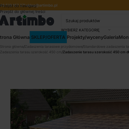
48 519 167 371
sklep@artimbo.pl
Przejdź do nawigacji
Przejdź do głównej treści
WYBIERZ KATEGORIĘ
trona Główna
SKLEP/OFERTA
Projekty/wyceny
Galeria
Mon
Strona główna
/
Zadaszenia tarasowe przydomowe
/
Standardowe zadaszenia ta
Zadaszenia tarasu szerokość 450 cm
/
Zadaszenie tarasu szerokość 450 cm 