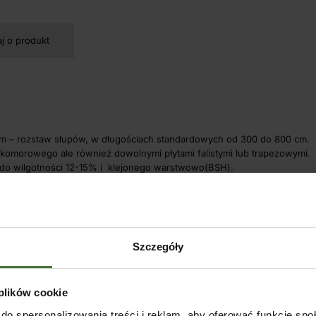
aj o produkt
cm – rozstaw słupów, w długościach standardowych od 300 do 800 cm.
u komorowego ale również dowolnymi płytami falistymi lub trapezowymi.
o wilgotności 12-15% i klejonego warstwowo(BSH).
Szczegóły
 plików cookie
o ściany i posadzki.
0-70 cm.
do spersonalizowania treści i reklam, aby oferować funkcje sp