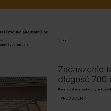
taż
Produkcja
Kontakt
Blog
rasu
/
długość 700 cm BSH
Zadaszenie t
długość 700
Koszt dostawy widoczny w koszy
PRODUCENT: