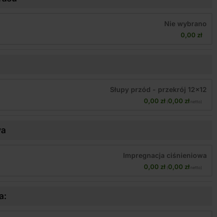
Nie wybrano
0,00 
zł
Słupy przód - przekrój 12x12
0,00 
zł
0,00 
zł
(
 netto)
wa
Impregnacja ciśnieniowa
0,00 
zł
0,00 
zł
(
 netto)
a: