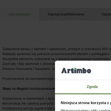
Opis produktu
Impregnacja/Malowanie
Zapyt
Zadaszenia tarasu z dachem 1 spadowym, prostym o szerokości 450 
Najlepiej sprawdzi się pokrycie przezroczystymi płytami z poliwęglan
Wszystkie elementy wykonane są z drewna świerkowego suszonego d
Zastrzały i łaty dachowe z drewna suszonego, litego.
Drewno frezowane i fazowane. Narożniki słupów zaokrąglone.
Przeznaczone do samodzielnego montażu, malowania i pokrycia.
Zgoda
Słupy na długości można przesuwać dopasowując np. do tarasu.
Dostarczone w elementach z łącznikami metalowymi.
Niniejsza strona korzysta z
Konstrukcja nie zawiera pokrycia dachowego i elementów kotwiących d
Podstawowa wersja zawiera łaty dachowe na krokwiach o rozstawie 6
Wykorzystujemy pliki cookie 