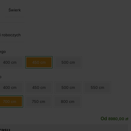
Świerk
i roboczych
ego
400 cm
450 cm
500 cm
o
400 cm
450 cm
500 cm
550 cm
700 cm
750 cm
800 cm
Od
8980,00
zł
rasu