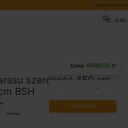
Logowanie / rejestrac
0,00
8980,00
zł
Cena:
arasu szerokość 450 cm
 cm BSH
-
+
ku.
DO KOSZYKA
Artimbo