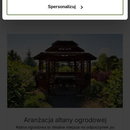
05
Spersonalizuj
SIE
Aranżacja altany ogrodowej
Altana ogrodowa to idealne miejsce na odpoczynek po