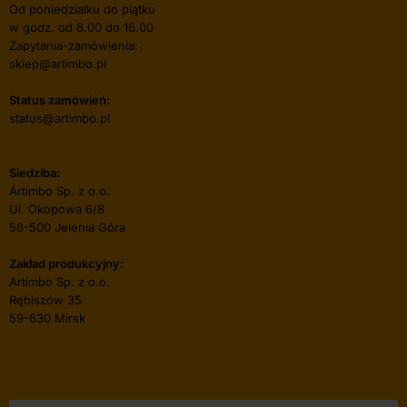
Od poniedziałku do piątku
w godz. od 8.00 do 16.00
Zapytania-zamówienia:
sklep@artimbo.pl
Status zamówień:
status@artimbo.pl
Siedziba:
Artimbo Sp. z o.o.
Ul. Okopowa 6/8
58-500 Jelenia Góra
Zakład produkcyjny:
Artimbo Sp. z o.o.
Rębiszów 35
59-630 Mirsk