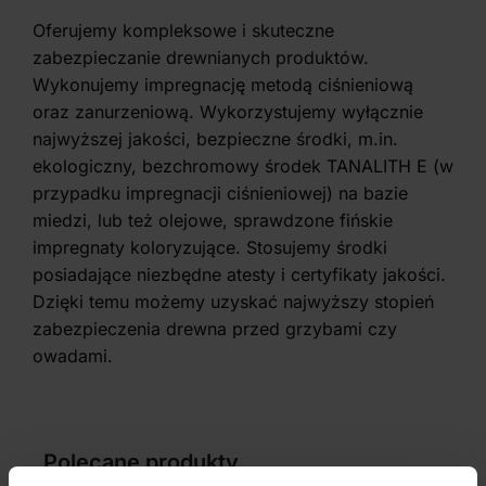
Oferujemy kompleksowe i skuteczne
zabezpieczanie drewnianych produktów.
Wykonujemy impregnację metodą ciśnieniową
oraz zanurzeniową. Wykorzystujemy wyłącznie
najwyższej jakości, bezpieczne środki, m.in.
ekologiczny, bezchromowy środek TANALITH E (w
przypadku impregnacji ciśnieniowej) na bazie
miedzi, lub też olejowe, sprawdzone fińskie
impregnaty koloryzujące. Stosujemy środki
posiadające niezbędne atesty i certyfikaty jakości.
Dzięki temu możemy uzyskać najwyższy stopień
zabezpieczenia drewna przed grzybami czy
owadami.
Polecane produkty