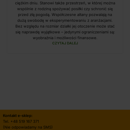
ciężkim dniu. Stanowi także przestrzeń, w której można
wspólnie z rodziną spożywać posiłki czy schronić się
przed złą pogodą. Współczesne altany pozwalają na
dużą swobodę w eksperymentowaniu z aranżacjami.
Bez względu na rozmiar działki jej otoczenie może stać
się naprawdę wyjątkowe – jedynymi ograniczeniami są:
wyobraźnia i możliwości finansowe.
CZYTAJ DALEJ
Kontakt e-sklep:
Tel.
+48 519 167 371
(Nie odpowiadamy na SMS)