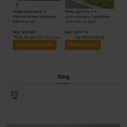
Wiata drewniana 3-
Wiata garażowa 4-
Wiata
stanowiskowa 1spadowa
stanowiskowa 2spadowa
stan
889×512 cm
1104×381 cm BSH
1180
SKU:
80210A3
SKU:
80207-4
SKU:
7000,00
zł
5691,06
zł
Od
25000,00
zł
905
(
netto)
DODAJ DO KOSZYKA
WYBIERZ OPCJE
DO
Blog
05
SIE