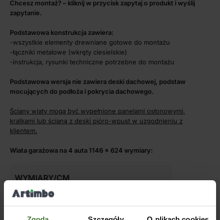
Chcesz montaż? – kliknij w przycisk zapytaj o produkt i wyślij
zapytanie.
Podstawowa konstrukcja zawiera:
-wszystkie elementy drewniane gotowe do montażu
-łączniki metalowe (wkręty ciesielskie)
-instrukcja, rysunki techniczne potrzebne do montażu
Podstawowa wersja nie zawiera deski dachowej, podstaw
mocujących do podłoża i pokrycia dachowego.
Ściany wiaty mogą być wypełnione panelami osłonowymi,
kratkami lub ścianą z deski pióro-wpust w uzgodnieniu z
klientem.
Wiata garażowa na 4 auta 1146 x 624 wymiary:
WYMIARY/CM
Przekrój słupów
14 x 14
Zgoda
Szczegóły
O plikach cookies