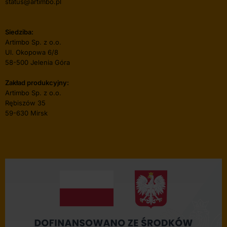
status@artimbo.pl
Siedziba:
Artimbo Sp. z o.o.
Ul. Okopowa 6/8
58-500 Jelenia Góra
Zakład produkcyjny:
Artimbo Sp. z o.o.
Rębiszów 35
59-630 Mirsk