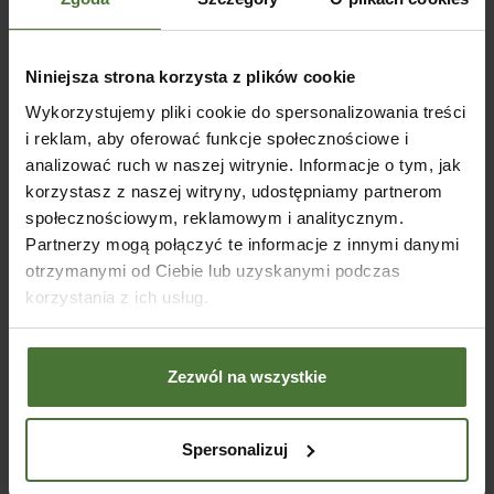
Przekrój krokwi
8 x 20
Długość dachu
600
Niniejsza strona korzysta z plików cookie
Wykorzystujemy pliki cookie do spersonalizowania treści
Szerokość/głębokość dachu
624
i reklam, aby oferować funkcje społecznościowe i
analizować ruch w naszej witrynie. Informacje o tym, jak
Rozstaw słupów zewn. dł. x szer.
1146 x 542
korzystasz z naszej witryny, udostępniamy partnerom
społecznościowym, reklamowym i analitycznym.
Wysokość całkowita
262
Partnerzy mogą połączyć te informacje z innymi danymi
otrzymanymi od Ciebie lub uzyskanymi podczas
Wysokość wjazdu
238
korzystania z ich usług.
Pochylenie dachu
1,5°
Zezwól na wszystkie
Powierzchnia dachu
38 m
2
Spersonalizuj
Dopuszczalne obciążenie
1,25
śniegiem
kN/m
2