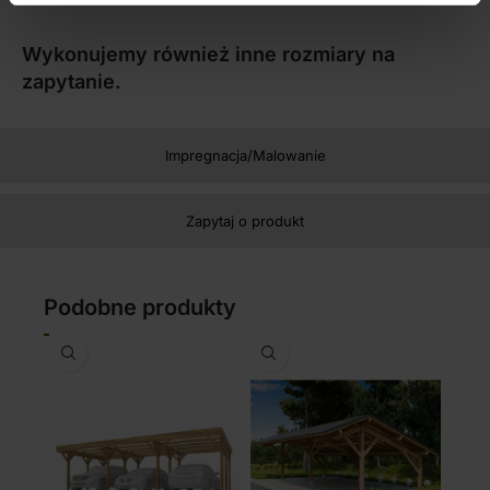
Wykonujemy również inne rozmiary na
zapytanie.
Impregnacja/Malowanie
Zapytaj o produkt
Podobne produkty