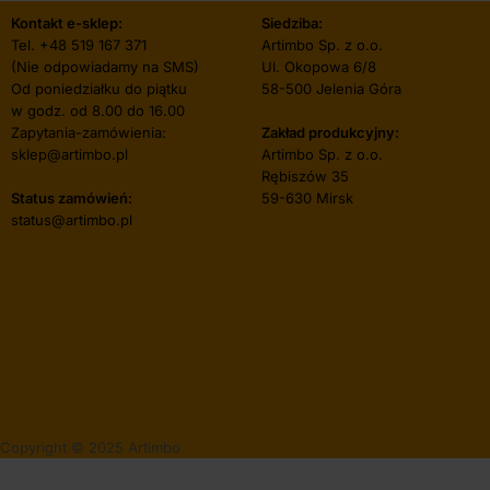
Kontakt e-sklep:
Siedziba:
Tel.
+48 519 167 371
Artimbo Sp. z o.o.
(Nie odpowiadamy na SMS)
Ul. Okopowa 6/8
Od poniedziałku do piątku
58-500 Jelenia Góra
w godz. od 8.00 do 16.00
Zapytania-zamówienia:
Zakład produkcyjny:
sklep@artimbo.pl
Artimbo Sp. z o.o.
Rębiszów 35
Status zamówień:
59-630 Mirsk
status@artimbo.pl
Copyright © 2025 Artimbo