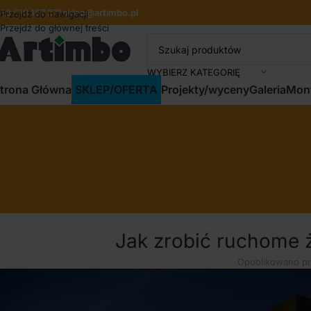
48 519 167 371
sklep@artimbo.pl
Przejdź do nawigacji
Przejdź do głównej treści
WYBIERZ KATEGORIĘ
trona Główna
SKLEP/OFERTA
Projekty/wyceny
Galeria
Mon
Jak zrobić ruchome 
Opublikowano p