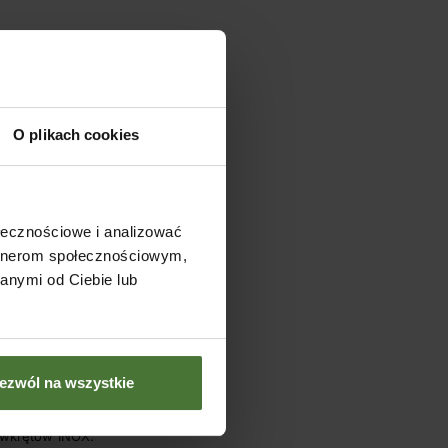
O plikach cookies
asłonić. Zwróć
 również liczbę
ołecznościowe i analizować
artnerom społecznościowym,
anymi od Ciebie lub
ywierć otwory i
ej i za pomocą
ię
zrobić
w niej
ezwól na wszystkie
 wkrętów INOX.