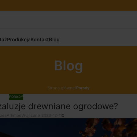
taż
Produkcja
Kontakt
Blog
Blog
Strona główna
/
Porady
PORADY
żaluzje drewniane ogrodowe?
rzez
Artimbo
Włączone 2023-12-11
0