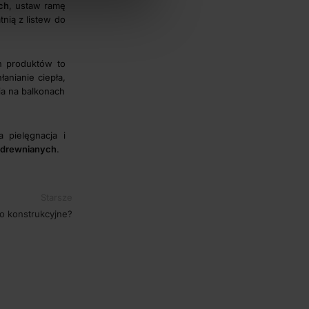
ch
, ustaw ramę
nią z listew do
h produktów to
anianie ciepła,
ia na balkonach
 pielęgnacja i
 drewnianych
.
Starsze
 konstrukcyjne?