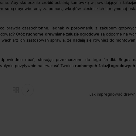
wane. Aby skutecznie
zrobić
ostatnią kantówkę w powstających
żaluzja
ze sobą obydwie ramy za pomocą wkrętów ciesielskich i przymocuj ostat
 co prawda czasochłonne, jednak w porównaniu z zakupem gotowyc
ecydować? Otóż
ruchome
drewniane żaluzje ogrodowe
są odporne na wchł
i wachlarz ich zastosowań sprawia, że nadają się również do montowan
odpowiednio dbać, stosując przeznaczone do tego środki. Regularna
wpłynie pozytywnie na trwałość Twoich
ruchomych
żaluzji ogrodowych
Jak impregnować drewno