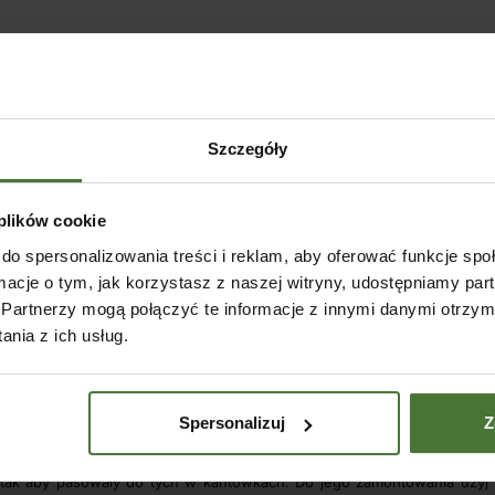
Szczegóły
 plików cookie
u koniecznością. Uwzględnij wymiary powierzchni, którą planujesz z
ędzie to możliwe dopiero po dobraniu konkretnej liczby deseczek. Ustal
do spersonalizowania treści i reklam, aby oferować funkcje sp
grodowej
.
ormacje o tym, jak korzystasz z naszej witryny, udostępniamy p
Partnerzy mogą połączyć te informacje z innymi danymi otrzym
 deseczek
. Oznacz środek oraz miejsce na otwór na każdej z nich. W
nia z ich usług.
u. Następnie usztywnij
drewniane
żaluzje
ogrodowe
w pozycji poziom
wej muszą się również znaleźć miejsca na kołki. Następnie powinno s
Spersonalizuj
Z
 tak aby pasowały do tych w kantówkach. Do jego zamontowania użyj