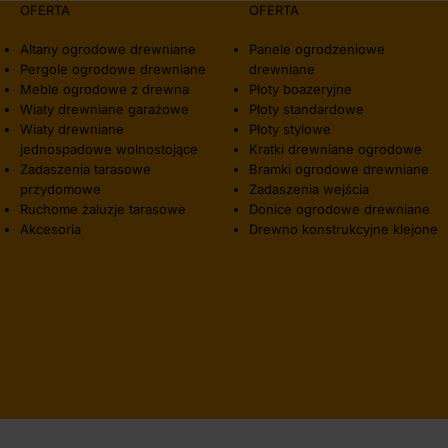
OFERTA
OFERTA
Altany ogrodowe drewniane
Panele ogrodzeniowe
Pergole ogrodowe drewniane
drewniane
Meble ogrodowe z drewna
Płoty boazeryjne
Wiaty drewniane garażowe
Płoty standardowe
Wiaty drewniane
Płoty stylowe
jednospadowe wolnostojące
Kratki drewniane ogrodowe
Zadaszenia tarasowe
Bramki ogrodowe drewniane
przydomowe
Zadaszenia wejścia
Ruchome żaluzje tarasowe
Donice ogrodowe drewniane
Akcesoria
Drewno konstrukcyjne klejone