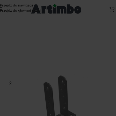
Przejdź do nawigacji
Przejdź do głównej treści
Strona główna
/
Słupki, akcesoria, farby
/
Łączniki metalowe