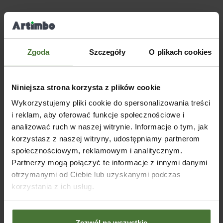
Podobne produkty
Zgoda
Szczegóły
O plikach cookies
Niniejsza strona korzysta z plików cookie
Wykorzystujemy pliki cookie do spersonalizowania treści
i reklam, aby oferować funkcje społecznościowe i
Podstawa słupa do
Wspornik słupa do
Wspor
analizować ruch w naszej witrynie. Informacje o tym, jak
przykręcenia 72x150x2.0
przykręcenia słup 18cm x
przyk
korzystasz z naszej witryny, udostępniamy partnerom
18cm
11,5c
społecznościowym, reklamowym i analitycznym.
SKU:
PSPD
35,30
zł
28,70
zł
Partnerzy mogą połączyć te informacje z innymi danymi
SKU:
41523
SKU:
(
netto)
209,00
zł
169,92
zł
14
(
netto)
otrzymanymi od Ciebie lub uzyskanymi podczas
DODAJ DO KOSZYKA
DODAJ DO KOSZYKA
DO
korzystania z ich usług.
Zezwól na wszystkie