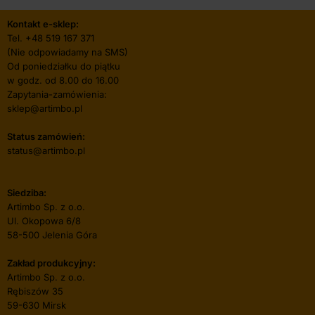
Kontakt e-sklep:
Tel.
+48 519 167 371
(Nie odpowiadamy na SMS)
Od poniedziałku do piątku
w godz. od 8.00 do 16.00
Zapytania-zamówienia:
sklep@artimbo.pl
Status zamówień:
status@artimbo.pl
Siedziba:
Artimbo Sp. z o.o.
Ul. Okopowa 6/8
58-500 Jelenia Góra
Zakład produkcyjny:
Artimbo Sp. z o.o.
Rębiszów 35
59-630 Mirsk