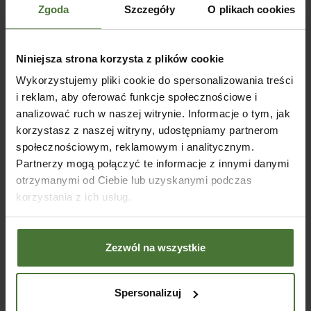
Altana drewniana Premium
Zgoda
Szczegóły
O plikach cookies
BSH 400x300cm
SKU:
80308MP
Od
14460,00
zł
Niniejsza strona korzysta z plików cookie
Altana drewniana Andy
Altan
370x370cm
400x
WYBIERZ OPCJE
Wykorzystujemy pliki cookie do spersonalizowania treści
i reklam, aby oferować funkcje społecznościowe i
SKU:
80302
SKU:
Od
3680,00
zł
Od
4
analizować ruch w naszej witrynie. Informacje o tym, jak
korzystasz z naszej witryny, udostępniamy partnerom
WYBIERZ OPCJE
WY
społecznościowym, reklamowym i analitycznym.
Partnerzy mogą połączyć te informacje z innymi danymi
otrzymanymi od Ciebie lub uzyskanymi podczas
korzystania z ich usług.
Blog
05
Zezwól na wszystkie
SIE
Spersonalizuj