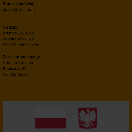
Status zamówień:
status@artimbo.pl
Siedziba:
Artimbo Sp. z o.o.
Ul. Okopowa 6/8
58-500 Jelenia Góra
Zakład produkcyjny:
Artimbo Sp. z o.o.
Rębiszów 35
59-630 Mirsk