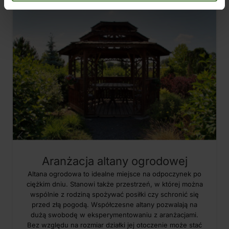
Aranżacja altany ogrodowej
Altana ogrodowa to idealne miejsce na odpoczynek po
ciężkim dniu. Stanowi także przestrzeń, w której można
wspólnie z rodziną spożywać posiłki czy schronić się
przed złą pogodą. Współczesne altany pozwalają na
dużą swobodę w eksperymentowaniu z aranżacjami.
Bez względu na rozmiar działki jej otoczenie może stać