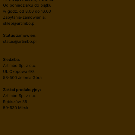
Od poniedziałku do piątku
w godz. od 8.00 do 16.00
Zapytania-zamówienia:
sklep@artimbo.pl
Status zamówień:
status@artimbo.pl
Siedziba:
Artimbo Sp. z o.o.
Ul. Okopowa 6/8
58-500 Jelenia Góra
Zakład produkcyjny:
Artimbo Sp. z o.o.
Rębiszów 35
59-630 Mirsk