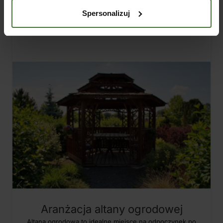
05
Spersonalizuj
SIE
Aranżacja altany ogrodowej
Altana ogrodowa to idealne miejsce na odpoczynek po