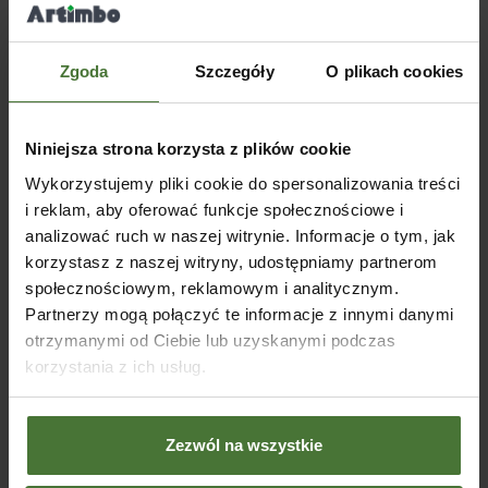
NOW
OŚĆ
Zgoda
Szczegóły
O plikach cookies
Altana drewniana Premium
BSH 400x300cm
Niniejsza strona korzysta z plików cookie
Wykorzystujemy pliki cookie do spersonalizowania treści
SKU:
80308MP
Od
14460,00
zł
i reklam, aby oferować funkcje społecznościowe i
Altana drewniana Andy
Altan
370x370cm
400x
WYBIERZ OPCJE
analizować ruch w naszej witrynie. Informacje o tym, jak
korzystasz z naszej witryny, udostępniamy partnerom
SKU:
80302
SKU:
społecznościowym, reklamowym i analitycznym.
Od
3680,00
zł
Od
4
Partnerzy mogą połączyć te informacje z innymi danymi
WYBIERZ OPCJE
WY
otrzymanymi od Ciebie lub uzyskanymi podczas
korzystania z ich usług.
Blog
Zezwól na wszystkie