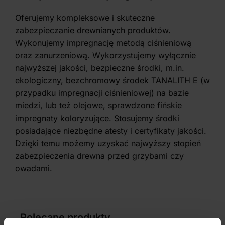
Oferujemy kompleksowe i skuteczne
zabezpieczanie drewnianych produktów.
Wykonujemy impregnację metodą ciśnieniową
oraz zanurzeniową. Wykorzystujemy wyłącznie
najwyższej jakości, bezpieczne środki, m.in.
ekologiczny, bezchromowy środek TANALITH E (w
przypadku impregnacji ciśnieniowej) na bazie
miedzi, lub też olejowe, sprawdzone fińskie
impregnaty koloryzujące. Stosujemy środki
posiadające niezbędne atesty i certyfikaty jakości.
Dzięki temu możemy uzyskać najwyższy stopień
zabezpieczenia drewna przed grzybami czy
owadami.
Polecane produkty