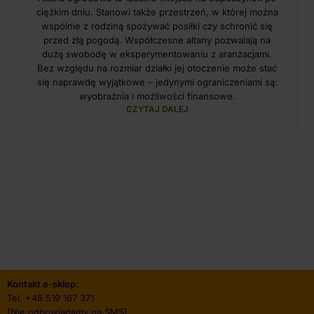
ciężkim dniu. Stanowi także przestrzeń, w której można
wspólnie z rodziną spożywać posiłki czy schronić się
przed złą pogodą. Współczesne altany pozwalają na
dużą swobodę w eksperymentowaniu z aranżacjami.
Bez względu na rozmiar działki jej otoczenie może stać
się naprawdę wyjątkowe – jedynymi ograniczeniami są:
wyobraźnia i możliwości finansowe.
CZYTAJ DALEJ
Kontakt e-sklep:
Tel.
+48 519 167 371
(Nie odpowiadamy na SMS)