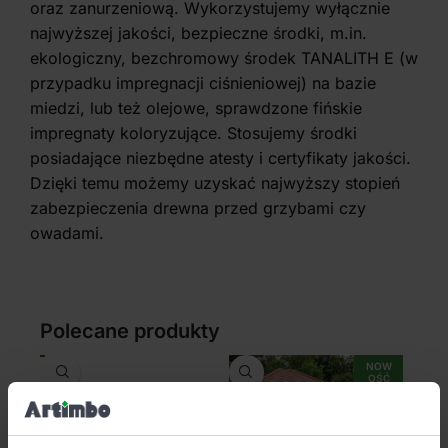
oraz zanurzeniową. Wykorzystujemy wyłącznie
najwyższej jakości, bezpieczne środki, m.in.
ekologiczny, bezchromowy środek TANALITH E (w
przypadku impregnacji ciśnieniowej) na bazie
miedzi, lub też olejowe, sprawdzone fińskie
impregnaty koloryzujące. Stosujemy środki
posiadające niezbędne atesty i certyfikaty jakości.
Dzięki temu możemy uzyskać najwyższy stopień
zabezpieczenia drewna przed grzybami czy
owadami.
Polecane produkty
NOW
OŚĆ