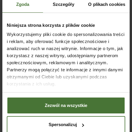
Altana drewniana Premium
Zgoda
Szczegóły
O plikach cookies
BSH 400x300cm
SKU:
80308MP
Niniejsza strona korzysta z plików cookie
Od
14460,00
zł
Altana drewniana Andy
Altan
370x370cm
400x
WYBIERZ OPCJE
Wykorzystujemy pliki cookie do spersonalizowania treści
i reklam, aby oferować funkcje społecznościowe i
SKU:
80302
SKU:
Od
3680,00
zł
Od
4
analizować ruch w naszej witrynie. Informacje o tym, jak
korzystasz z naszej witryny, udostępniamy partnerom
WYBIERZ OPCJE
WY
społecznościowym, reklamowym i analitycznym.
Partnerzy mogą połączyć te informacje z innymi danymi
otrzymanymi od Ciebie lub uzyskanymi podczas
korzystania z ich usług.
Blog
05
Zezwól na wszystkie
SIE
Spersonalizuj