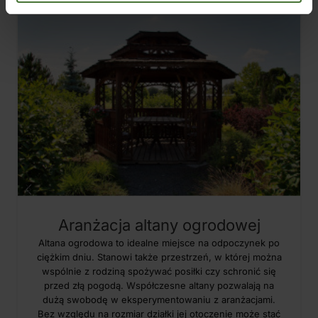
Aranżacja altany ogrodowej
Altana ogrodowa to idealne miejsce na odpoczynek po
ciężkim dniu. Stanowi także przestrzeń, w której można
wspólnie z rodziną spożywać posiłki czy schronić się
przed złą pogodą. Współczesne altany pozwalają na
dużą swobodę w eksperymentowaniu z aranżacjami.
Bez względu na rozmiar działki jej otoczenie może stać