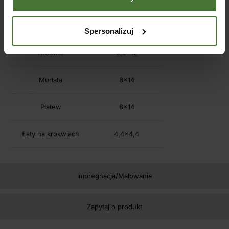
Słupy w wersji
12×12
podstawowej
Spersonalizuj
Krokwie
5,6×12
Murłata
8×14
Płatew
8×14
Łaty na krokwiach
4,4×4,4
Impregnacja/Malowanie
Zapytaj o produkt