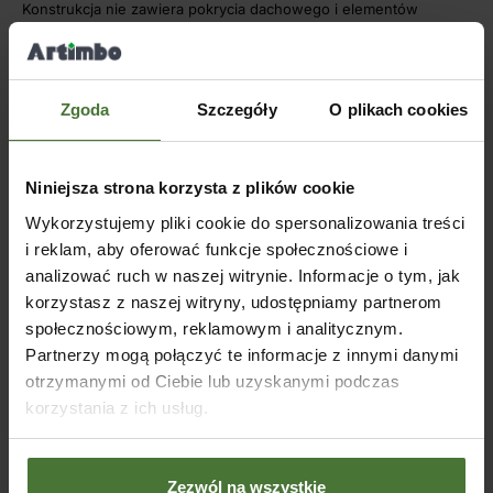
Konstrukcja nie zawiera pokrycia dachowego i elementów
kotwiących do ściany i posadzki.
Podstawowa wersja zawiera łaty dachowe na krokwiach o
rozstawie 60-70 cm.
Rozstaw krokwi 70-80 cm.
Zgoda
Szczegóły
O plikach cookies
Ilość słupów przy długości zadaszenia:
300 – 400 cm – 4 szt.
450 – 650 cm – 6 szt.
Niniejsza strona korzysta z plików cookie
700 – 800 cm – 8 szt.
Wykorzystujemy pliki cookie do spersonalizowania treści
i reklam, aby oferować funkcje społecznościowe i
Wysokość do dolnej krawędzi niższej murłaty 215 cm.
Rozmiar dachu poza obrys słupów:
analizować ruch w naszej witrynie. Informacje o tym, jak
na długości + 50 cm z każdej strony,
korzystasz z naszej witryny, udostępniamy partnerom
na szerokości występ dachu po 40 cm z każdej strony,
społecznościowym, reklamowym i analitycznym.
Spadek dachu 8 °
Partnerzy mogą połączyć te informacje z innymi danymi
otrzymanymi od Ciebie lub uzyskanymi podczas
Impregnacja ciśnieniowa w bezchromowym impregnacie Tanalith
do wyboru – w cenie.
korzystania z ich usług.
NAZWA
PRZEKRÓJ/CM
Zezwól na wszystkie