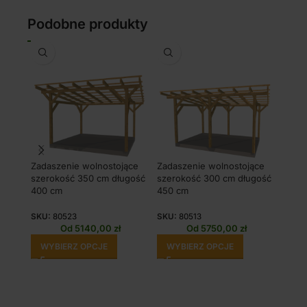
Podobne produkty
Zadaszenie wolnostojące
Zadaszenie wolnostojące
Zadas
szerokość 350 cm długość
szerokość 300 cm długość
szero
400 cm
450 cm
350 
SKU:
80523
SKU:
80513
SKU:
Od
5140,00
zł
Od
5750,00
zł
WYBIERZ OPCJE
WYBIERZ OPCJE
WY