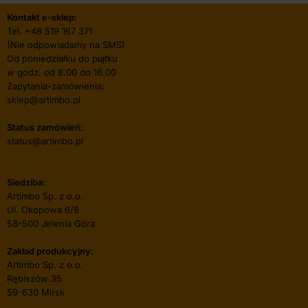
Kontakt e-sklep:
Tel.
+48 519 167 371
(Nie odpowiadamy na SMS)
Od poniedziałku do piątku
w godz. od 8.00 do 16.00
Zapytania-zamówienia:
sklep@artimbo.pl
Status zamówień:
status@artimbo.pl
Siedziba:
Artimbo Sp. z o.o.
Ul. Okopowa 6/8
58-500 Jelenia Góra
Zakład produkcyjny:
Artimbo Sp. z o.o.
Rębiszów 35
59-630 Mirsk