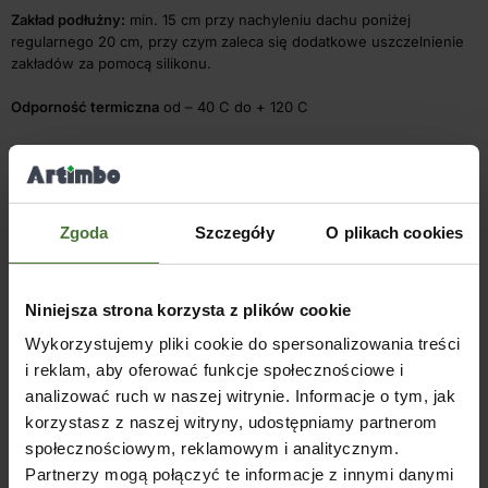
Zakład podłużny:
min. 15 cm przy nachyleniu dachu poniżej
regularnego 20 cm, przy czym zaleca się dodatkowe uszczelnienie
zakładów za pomocą silikonu.
Odporność termiczna
od – 40 C do + 120 C
Reakcja na ogień
– B-s1, d0
Składowanie
płyt nie należy przechowywać w
pełnym słońcu
. Przy
składowaniu w stosach istnieje niebezpieczeństwo deformacji przy
Zgoda
Szczegóły
O plikach cookies
bezpośrednim oddziaływaniu promieni słonecznych. Płyty należy
składować płasko i chronić przed zanieczyszczeniem i obciążeniem
mechanicznym. Do przykrycia odpowiednia jest na przykład
biała
folia lub sztywny karton
.
Niniejsza strona korzysta z plików cookie
Wykorzystujemy pliki cookie do spersonalizowania treści
Zakres gwarancji
i reklam, aby oferować funkcje społecznościowe i
Producent udziela na płyty profilowe z poliwęglanu litego:
analizować ruch w naszej witrynie. Informacje o tym, jak
• 10 lat gwarancji na uszkodzenia mechaniczne wywołane
korzystasz z naszej witryny, udostępniamy partnerom
warunkami
społecznościowym, reklamowym i analitycznym.
pogodowymi i gradem*
Partnerzy mogą połączyć te informacje z innymi danymi
• 10 lat gwarancji na ponadnormatywną utratę przejrzystości (ponad