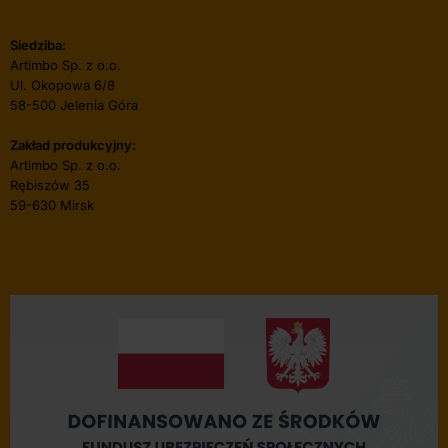
Siedziba:
Artimbo Sp. z o.o.
Ul. Okopowa 6/8
58-500 Jelenia Góra
Zakład produkcyjny:
Artimbo Sp. z o.o.
Rębiszów 35
59-630 Mirsk