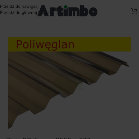
Przejdź do nawigacji
Przejdź do głównej treści
Strona główna
/
Pokrycia dachowe
/
Płyty trapezowe PC 0,75 mm