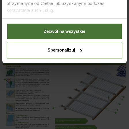
10%)
otrzymanymi od Ciebie lub uzyskanymi podczas
Warunki gwarancji:
korzystania z ich usług.
• Montaż i składowanie zgodnie z instrukcją producenta
• Zastosowanie oryginalnych akcesoriów montażowych Gutta
• Brak oddziaływania środków chemicznych w trakcie składowania
Zezwól na wszystkie
i eksploatacji
• Przedstawienie oryginalnego dowodu zakupu
* Maks. średnica kulki gradu 20mm, prędkość opadu <21 m/s
Spersonalizuj