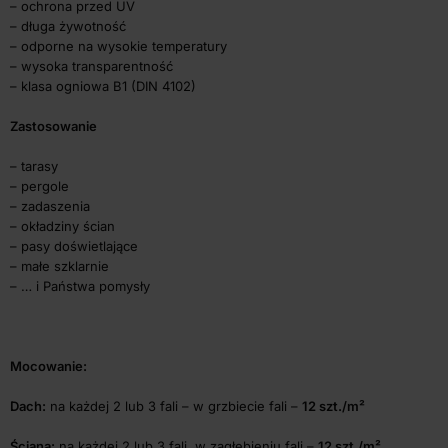
– ochrona przed UV
– długa żywotność
– odporne na wysokie temperatury
– wysoka transparentność
– klasa ogniowa B1 (DIN 4102)
Zastosowanie
– tarasy
– pergole
– zadaszenia
– okładziny ścian
– pasy doświetlające
– małe szklarnie
– … i Państwa pomysły
Mocowanie:
Dach:
na każdej 2 lub 3 fali – w grzbiecie fali –
12 szt./m²
Ściana:
na każdej 2 lub 3 fali, w zagłębieniu fali –
12 szt./m²