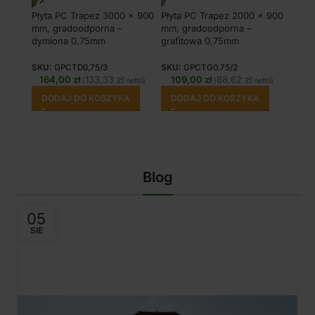
Płyta PC Trapez 3000 x 900
Płyta PC Trapez 2000 x 900
Płyta
mm, gradoodporna –
mm, gradoodporna –
mm, 
dymiona 0,75mm
grafitowa 0,75mm
przez
SKU:
GPCTD0,75/3
SKU:
GPCTG0,75/2
SKU:
164,00
zł
133,33
zł
109,00
zł
88,62
zł
13
(
netto)
(
netto)
DODAJ DO KOSZYKA
DODAJ DO KOSZYKA
DO
Blog
05
SIE