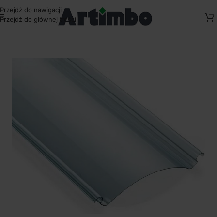
Przejdź do nawigacji
Przejdź do głównej treści
Strona główna
/
Pokrycia dachowe
/
Panele dachowe Fastlock