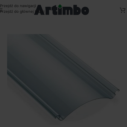
Przejdź do nawigacji
Przejdź do głównej treści
Strona główna
/
Pokrycia dachowe
/
Panele dachowe Fastlock