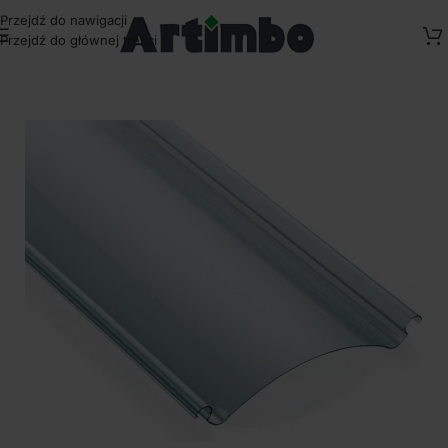
Przejdź do nawigacji
Przejdź do głównej treści
Strona główna
/
Pokrycia dachowe
/
Panele dachowe Fastlock