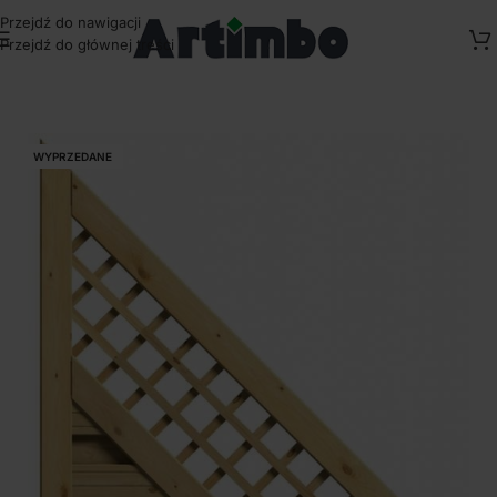
Przejdź do nawigacji
Przejdź do głównej treści
Strona główna
/
Panele ogrodzeniowe drewniane
/
Płoty stylowe
/
Płoty Torino
WYPRZEDANE