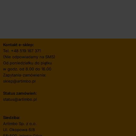
Kontakt e-sklep:
Tel.
+48 519 167 371
(Nie odpowiadamy na SMS)
Od poniedziałku do piątku
w godz. od 8.00 do 16.00
Zapytania-zamówienia:
sklep@artimbo.pl
Status zamówień:
status@artimbo.pl
Siedziba:
Artimbo Sp. z o.o.
Ul. Okopowa 6/8
58-500 Jelenia Góra