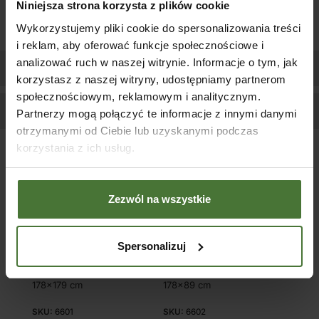
Niniejsza strona korzysta z plików cookie
Wykorzystujemy pliki cookie do spersonalizowania treści
i reklam, aby oferować funkcje społecznościowe i
analizować ruch w naszej witrynie. Informacje o tym, jak
Impregnacja/Malowanie
korzystasz z naszej witryny, udostępniamy partnerom
społecznościowym, reklamowym i analitycznym.
Zapytaj o produkt
Partnerzy mogą połączyć te informacje z innymi danymi
otrzymanymi od Ciebie lub uzyskanymi podczas
korzystania z ich usług.
Podobne produkty
WYPRZ
WYPRZ
Zezwól na wszystkie
EDANE
EDANE
Spersonalizuj
Płot drewniany Torino
Płot drewniany Torino
178×179 cm
178×89 cm
SKU:
6601
SKU:
6602