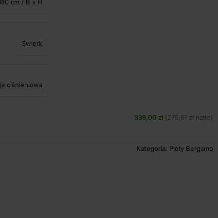
180 cm / B x H
Świerk
ja ciśnieniowa
339,00
zł
275,61
zł
(
netto)
Kategoria:
Płoty Bergamo