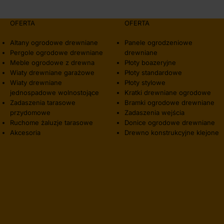
OFERTA
OFERTA
Altany ogrodowe drewniane
Panele ogrodzeniowe
Pergole ogrodowe drewniane
drewniane
Meble ogrodowe z drewna
Płoty boazeryjne
Wiaty drewniane garażowe
Płoty standardowe
Wiaty drewniane
Płoty stylowe
jednospadowe wolnostojące
Kratki drewniane ogrodowe
Zadaszenia tarasowe
Bramki ogrodowe drewniane
przydomowe
Zadaszenia wejścia
Ruchome żaluzje tarasowe
Donice ogrodowe drewniane
Akcesoria
Drewno konstrukcyjne klejone