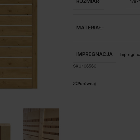
ROZMIAR:
178×
MATERIAŁ:
IMPREGNACJA
Impregnac
SKU:
06566
Porównaj