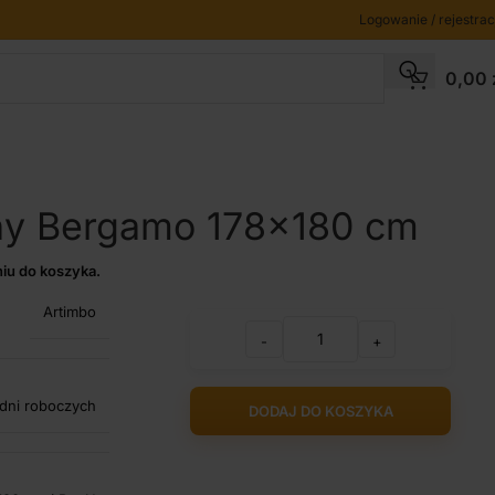
Logowanie / rejestrac
0,00
any Bergamo 178×180 cm
iu do koszyka.
Artimbo
-
+
 dni roboczych
DODAJ DO KOSZYKA