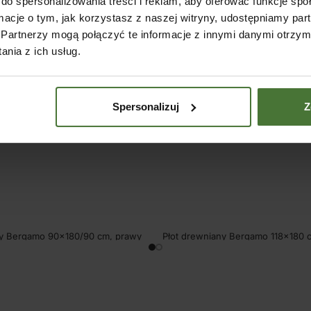
do spersonalizowania treści i reklam, aby oferować funkcje sp
ormacje o tym, jak korzystasz z naszej witryny, udostępniamy p
Partnerzy mogą połączyć te informacje z innymi danymi otrzym
nia z ich usług.
Spersonalizuj
Z
y Bergamo 90×180/90 cm, prawy
Płot drewniany Bergamo 118×180 
SKU:
06560
39,00
zł
194,31
zł
254,00
zł
206,50
zł
(
netto)
(
net
 KOSZYKA
DODAJ DO KOSZYKA