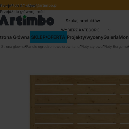
48 519 167 371
sklep@artimbo.pl
Przejdź do nawigacji
Przejdź do głównej treści
WYBIERZ KATEGORIĘ
trona Główna
SKLEP/OFERTA
Projekty/wyceny
Galeria
Mon
Strona główna
/
Panele ogrodzeniowe drewniane
/
Płoty stylowe
/
Płoty Bergamo
/