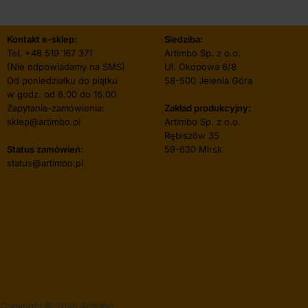
Kontakt e-sklep:
Siedziba:
Tel.
+48 519 167 371
Artimbo Sp. z o.o.
(Nie odpowiadamy na SMS)
Ul. Okopowa 6/8
Od poniedziałku do piątku
58-500 Jelenia Góra
w godz. od 8.00 do 16.00
Zapytania-zamówienia:
Zakład produkcyjny:
sklep@artimbo.pl
Artimbo Sp. z o.o.
Rębiszów 35
Status zamówień:
59-630 Mirsk
status@artimbo.pl
Copyright © 2025 Artimbo