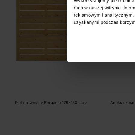
Wykorzystujemy pliki cookie 
ruch w naszej witrynie. Inf
reklamowym i analitycznym. 
uzyskanymi podczas korzysta
Płot drewniany Bergamo 178×180 cm z
Aneks skośn
prześwitami
SKU:
06572P
2
SKU:
06550
319,00
zł
259,35
zł
(
netto)
DODAJ DO
DODAJ DO KOSZYKA