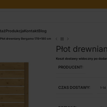
taż
Produkcja
Kontakt
Blog
Płot drewniany Bergamo 178×180 cm
Płot drewni
Koszt dostawy widoczny po dodan
PRODUCENT:
CZAS DOSTAWY:
1-14