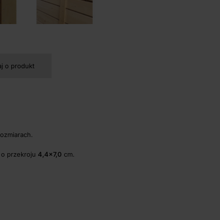
aj o produkt
rozmiarach.
e o przekroju
4,4×7,0
cm.