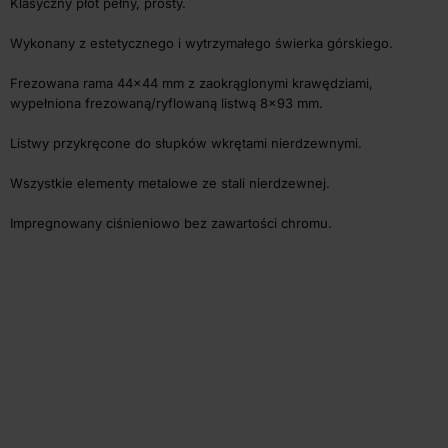
Klasyczny płot pełny, prosty.
Wykonany z estetycznego i wytrzymałego świerka górskiego.
Frezowana rama 44×44 mm z zaokrąglonymi krawędziami,
wypełniona frezowaną/ryflowaną listwą 8×93 mm.
Listwy przykręcone do słupków wkrętami nierdzewnymi.
Wszystkie elementy metalowe ze stali nierdzewnej.
Impregnowany ciśnieniowo bez zawartości chromu.