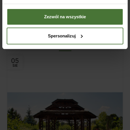
124,00
zł
100,81
zł
(
netto)
DODAJ DO KOSZYKA
Zezwól na wszystkie
Spersonalizuj
Blog
05
SIE