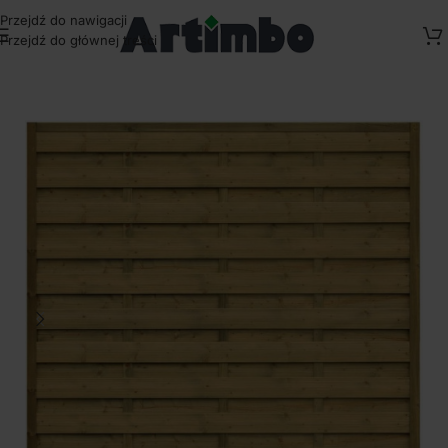
Przejdź do nawigacji
Przejdź do głównej treści
Strona główna
/
Panele ogrodzeniowe drewniane
/
Płoty Standardowe