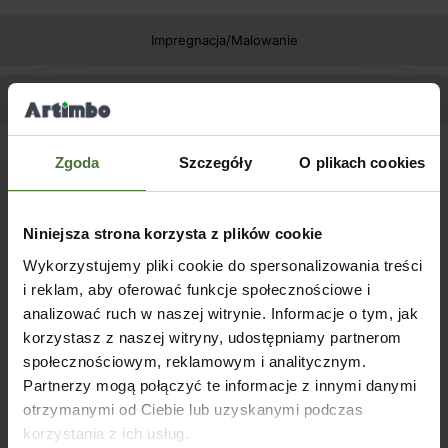
Impregnacja/Malowanie
Zapytaj o produkt
Zgoda
Szczegóły
O plikach cookies
Podobne produkty
WYPRZ
EDANE
Niniejsza strona korzysta z plików cookie
Wykorzystujemy pliki cookie do spersonalizowania treści
i reklam, aby oferować funkcje społecznościowe i
analizować ruch w naszej witrynie. Informacje o tym, jak
Płot drewniany Madryt z
Płot 
korzystasz z naszej witryny, udostępniamy partnerom
łukami
łukam
społecznościowym, reklamowym i analitycznym.
SKU:
5042
SKU:
Partnerzy mogą połączyć te informacje z innymi danymi
Płot drewniany Roma prosty
296,00
zł
240,65
zł
26
(
netto)
60×179 cm
otrzymanymi od Ciebie lub uzyskanymi podczas
DOWIEDZ SIĘ WIĘCEJ
DOW
korzystania z ich usług.
SKU:
02026