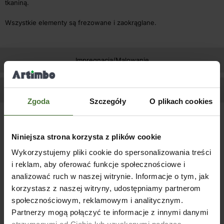
tkaniną.
Wszystkie elementy są frezowane i zaokrąglane.
Impregnacja/Malowanie
Zapytaj o produkt
Zgoda
Szczegóły
O plikach cookies
Podobne produkty
Niniejsza strona korzysta z plików cookie
WYPRZ
WYPRZ
Wykorzystujemy pliki cookie do spersonalizowania treści
EDANE
EDANE
i reklam, aby oferować funkcje społecznościowe i
analizować ruch w naszej witrynie. Informacje o tym, jak
korzystasz z naszej witryny, udostępniamy partnerom
społecznościowym, reklamowym i analitycznym.
Stół wystawowy ekspozycja
Donica drewniana Denis –
pod rośliny kwiaty
kolor Tytoń
Partnerzy mogą połączyć te informacje z innymi danymi
drewniany inspekt