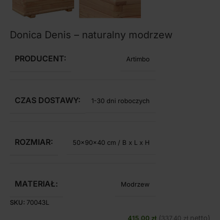
Donica Denis – naturalny modrzew
PRODUCENT:
Artimbo
CZAS DOSTAWY:
1-30 dni roboczych
ROZMIAR:
50x90x40 cm / B x L x H
MATERIAŁ:
Modrzew
SKU:
70043L
(
netto)
415,00
zł
337,40
zł