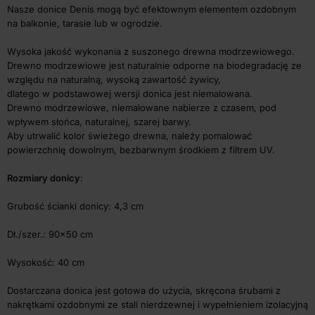
Nasze donice Denis mogą być efektownym elementem ozdobnym
na balkonie, tarasie lub w ogrodzie.
Wysoka jakość wykonania z suszonego drewna modrzewiowego.
Drewno modrzewiowe jest naturalnie odporne na biodegradację ze
względu na naturalną, wysoką zawartość żywicy,
dlatego w podstawowej wersji donica jest niemalowana.
Drewno modrzewiowe, niemalowane nabierze z czasem, pod
wpływem słońca, naturalnej, szarej barwy.
Aby utrwalić kolor świeżego drewna, należy pomalować
powierzchnię dowolnym, bezbarwnym środkiem z filtrem UV.
Rozmiary donicy
:
Grubość ścianki donicy: 4,3 cm
Dł./szer.: 90×50 cm
Wysokość: 40 cm
Dostarczana donica jest gotowa do użycia, skręcona śrubami z
nakrętkami ozdobnymi ze stali nierdzewnej i wypełnieniem izolacyjną