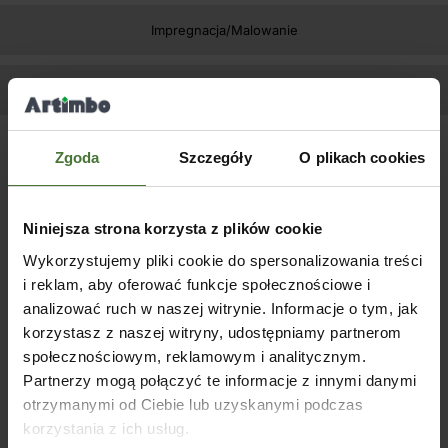
Impregnacja/Malowanie
Zapytaj o produkt
Zgoda
Szczegóły
O plikach cookies
Podobne produkty
Niniejsza strona korzysta z plików cookie
Wykorzystujemy pliki cookie do spersonalizowania treści
i reklam, aby oferować funkcje społecznościowe i
analizować ruch w naszej witrynie. Informacje o tym, jak
korzystasz z naszej witryny, udostępniamy partnerom
społecznościowym, reklamowym i analitycznym.
Zestaw deska dachowa do
Zestaw deska dachowa do
Zest
Partnerzy mogą połączyć te informacje z innymi danymi
ZTP 750×350
ZTP 700×300
ZTP 
otrzymanymi od Ciebie lub uzyskanymi podczas
korzystania z ich usług.
SKU:
80430D
SKU:
80418D
SKU: