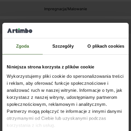
Impregnacja/Malowanie
Zapytaj o produkt
Zgoda
Szczegóły
O plikach cookies
Podobne produkty
Niniejsza strona korzysta z plików cookie
Wykorzystujemy pliki cookie do spersonalizowania treści
i reklam, aby oferować funkcje społecznościowe i
analizować ruch w naszej witrynie. Informacje o tym, jak
korzystasz z naszej witryny, udostępniamy partnerom
społecznościowym, reklamowym i analitycznym.
Zestaw deska dachowa do
Zestaw deska dachowa do
Zest
Partnerzy mogą połączyć te informacje z innymi danymi
ZTP 600×350
ZTP 750×350
ZTP 
otrzymanymi od Ciebie lub uzyskanymi podczas
korzystania z ich usług.
SKU:
80427D
SKU:
80430D
SKU: