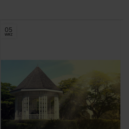
DODAJ DO KOSZYKA
DO
05
WRZ