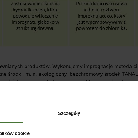
ewnianych produktów. Wykonujemy impregnację metodą ci
zne środki, m.in. ekologiczny, bezchromowy środek TANAL
one fińskie impregnaty koloryzujące. Stosujemy środki posi
yższy stopień zabezpieczenia drewna przed grzybami czy 
Szczegóły
 plików cookie