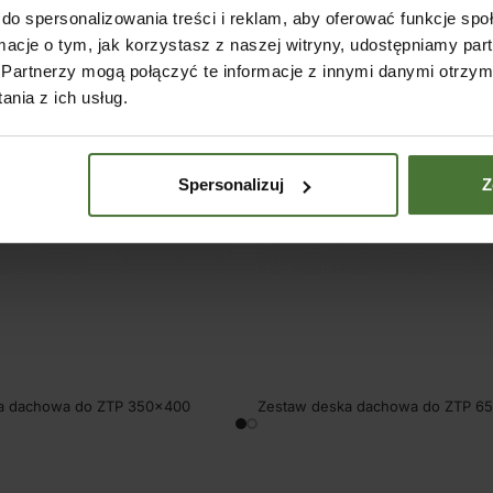
do spersonalizowania treści i reklam, aby oferować funkcje sp
ormacje o tym, jak korzystasz z naszej witryny, udostępniamy p
Partnerzy mogą połączyć te informacje z innymi danymi otrzym
nia z ich usług.
Spersonalizuj
Z
a dachowa do ZTP 350×400
Zestaw deska dachowa do ZTP 6
SKU:
80428D
40,00
zł
1495,93
zł
2660,00
zł
2162,60
zł
(
netto)
(
ne