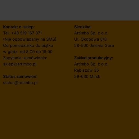
Kontakt e-sklep:
Siedziba:
Tel.
+48 519 167 371
Artimbo Sp. z o.o.
(Nie odpowiadamy na SMS)
Ul. Okopowa 6/8
Od poniedziałku do piątku
58-500 Jelenia Góra
w godz. od 8.00 do 16.00
Zapytania-zamówienia:
Zakład produkcyjny:
sklep@artimbo.pl
Artimbo Sp. z o.o.
Rębiszów 35
Status zamówień:
59-630 Mirsk
status@artimbo.pl