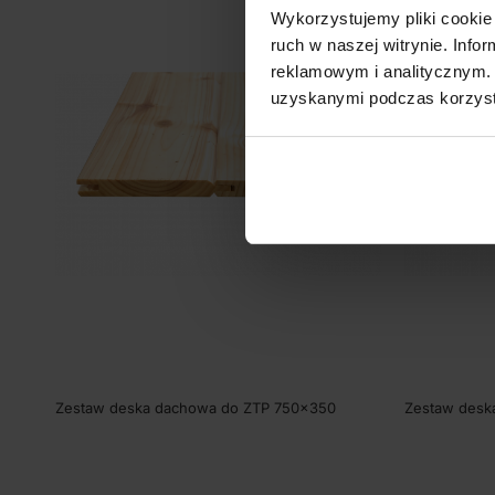
Wykorzystujemy pliki cookie 
ruch w naszej witrynie. Inf
reklamowym i analitycznym. 
uzyskanymi podczas korzysta
Zestaw deska dachowa do ZTP 750×350
Zestaw desk
SKU:
80430D
SKU:
80433D
3010,00
zł
2447,15
zł
18
(
netto)