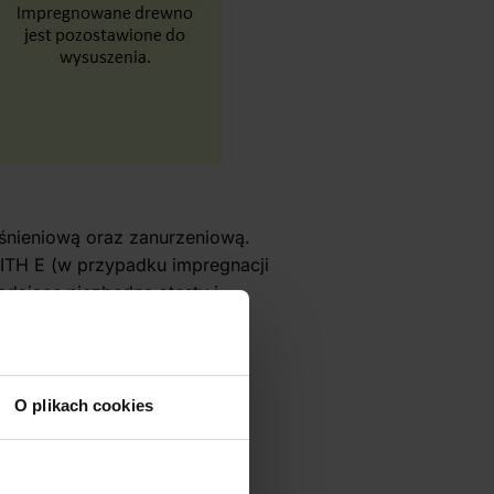
śnieniową oraz zanurzeniową.
ITH E (w przypadku impregnacji
adające niezbędne atesty i
owadami.
O plikach cookies