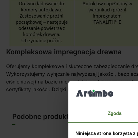
Kompleksowa impregnacja drewna
Oferujemy kompleksowe i skuteczne zabezpieczanie dr
Wykorzystujemy wyłącznie najwyższej jakości, bezpiec
ciśnieniowej) na bazie miedzi, lub też olejowe, sprawdz
certyfikaty jakości. Dzięki temu możemy uzyskać najw
Zgoda
Podobne produkty
Niniejsza strona korzysta z