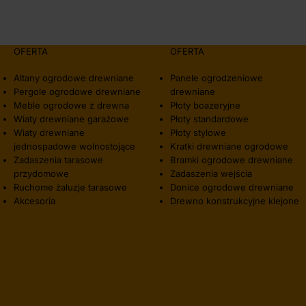
OFERTA
OFERTA
Altany ogrodowe drewniane
Panele ogrodzeniowe
Pergole ogrodowe drewniane
drewniane
Meble ogrodowe z drewna
Płoty boazeryjne
Wiaty drewniane garażowe
Płoty standardowe
Wiaty drewniane
Płoty stylowe
jednospadowe wolnostojące
Kratki drewniane ogrodowe
Zadaszenia tarasowe
Bramki ogrodowe drewniane
przydomowe
Zadaszenia wejścia
Ruchome żaluzje tarasowe
Donice ogrodowe drewniane
Akcesoria
Drewno konstrukcyjne klejone