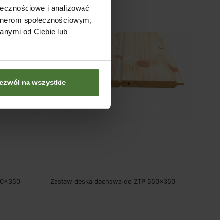
ołecznościowe i analizować
artnerom społecznościowym,
anymi od Ciebie lub
ezwól na wszystkie
50×350
Zestaw deska dachowa do ZTP 550×350
Zest
SKU:
80426D
SKU
2330,00
zł
1894,31
zł
tto)
(
netto)