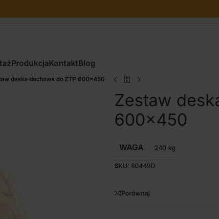
taż
Produkcja
Kontakt
Blog
taw deska dachowa do ZTP 600×450
Zestaw desk
600×450
WAGA
240 kg
SKU:
80449D
Porównaj