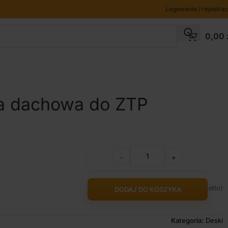
Logowanie / rejestrac
0,00
a dachowa do ZTP
-
+
3140,00
zł
2552,85
zł
(
netto)
DODAJ DO KOSZYKA
Kategoria:
Deski