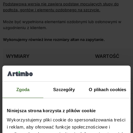
Podstawowa wersja nie zawiera podstaw mocujących słupy do
podłoża, gontów i elementu ozdobnego na szczycie.
Może być wypełniona elementami ozdobnymi lub osłonowymi w
uzgodnieniu z klientem.
Wykonujemy również inne rozmiary altan na zapytanie.
WYMIARY
WARTOŚĆ
Przekrój słupów
9 x 9 cm
Długość całkowita
430 cm
Zgoda
Szczegóły
O plikach cookies
Szerokość całkowita
430 cm
Niniejsza strona korzysta z plików cookie
Wysokość całkowita
323 cm
Wykorzystujemy pliki cookie do spersonalizowania treści
i reklam, aby oferować funkcje społecznościowe i
Wysokość przejścia
200 cm