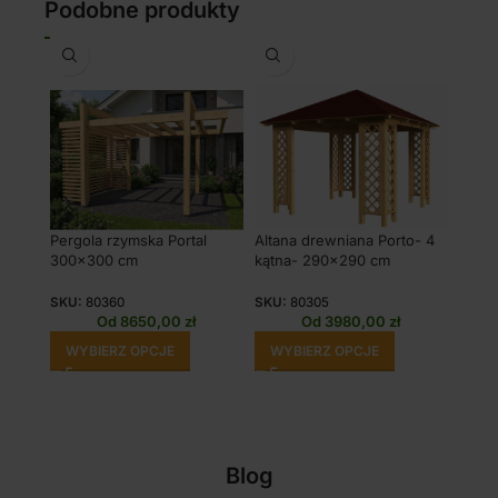
Podobne produkty
Pergola rzymska Portal
Altana drewniana Porto- 4
Altan
300×300 cm
kątna- 290×290 cm
kątna
SKU:
80360
SKU:
80305
SKU:
Od
8650,00
zł
Od
3980,00
zł
WYBIERZ OPCJE
WYBIERZ OPCJE
WY
Blog