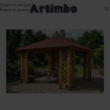
Przejdź do nawigacji
Przejdź do głównej treści
Strona główna
/
Altany ogrodowe drewniane
/
Standardowe Altany