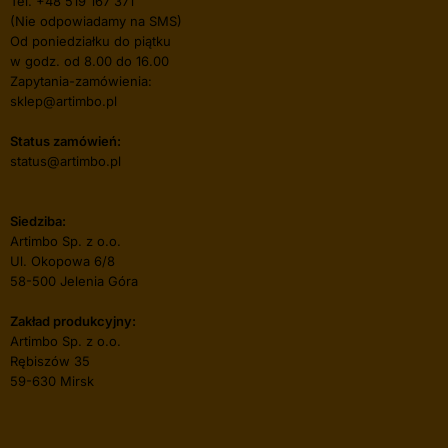
Tel.
+48 519 167 371
(Nie odpowiadamy na SMS)
Od poniedziałku do piątku
w godz. od 8.00 do 16.00
Zapytania-zamówienia:
sklep@artimbo.pl
Status zamówień:
status@artimbo.pl
Siedziba:
Artimbo Sp. z o.o.
Ul. Okopowa 6/8
58-500 Jelenia Góra
Zakład produkcyjny:
Artimbo Sp. z o.o.
Rębiszów 35
59-630 Mirsk