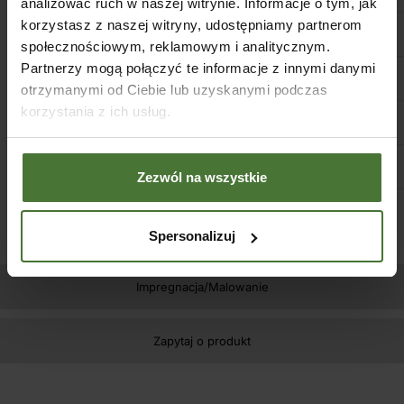
analizować ruch w naszej witrynie. Informacje o tym, jak
korzystasz z naszej witryny, udostępniamy partnerom
Pochylenie dachu
28°
społecznościowym, reklamowym i analitycznym.
Partnerzy mogą połączyć te informacje z innymi danymi
Potrzebna ilość gontu
30 m
2
otrzymanymi od Ciebie lub uzyskanymi podczas
korzystania z ich usług.
Dopuszczalne obciążenie śniegiem
0,75 kN/m
2
Podłoga(Opcja) gr. deski 2,5 cm
Grubość. 9,5 cm
Zezwól na wszystkie
Spersonalizuj
Impregnacja/Malowanie
Zapytaj o produkt