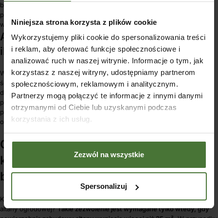
bliskość ulicy lub innych elementów, które mogą zakłócać spokój
podczas odpoczynku,
Niniejsza strona korzysta z plików cookie
widok z altany.
Altana ogrodowa o lekkiej konstrukcji –
Wykorzystujemy pliki cookie do spersonalizowania treści
ile metrów od granicy działki?
i reklam, aby oferować funkcje społecznościowe i
analizować ruch w naszej witrynie. Informacje o tym, jak
korzystasz z naszej witryny, udostępniamy partnerom
W przypadku altan o tzw. lekkiej konstrukcji, czy nie posiadających
ścian lub fundamentów, nie trzeba przestrzegać żadnych wytycznych
społecznościowym, reklamowym i analitycznym.
dotyczących odległości od granicy działki. Mimo to ze względów
Partnerzy mogą połączyć te informacje z innymi danymi
praktycznych poleca się przestrzegać powyższych ograniczeń, aby nie
otrzymanymi od Ciebie lub uzyskanymi podczas
przeszkadzać sąsiadom, a przede wszystkim zapewnić sobie
korzystania z ich usług.
odpowiednią dozę prywatności i spokoju.
Czy do budowy altanki ogrodowej
Zezwól na wszystkie
konieczne jest pozwolenie na
budowę?
Spersonalizuj
Kiedy udać się do urzędu w celu uzyskania pozwolenia na budowę
altany ogrodowej?
Takie zezwolenie jest wymagane tylko wtedy, gdy