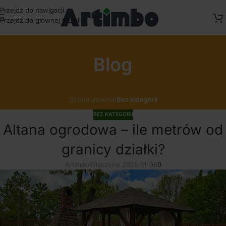
Przejdź do nawigacji
Przejdź do głównej treści
Blog
Strona główna
/
Bez kategorii
BEZ KATEGORII
Altana ogrodowa – ile metrów od
granicy działki?
Artimbo
Włączone 2025-11-06
0