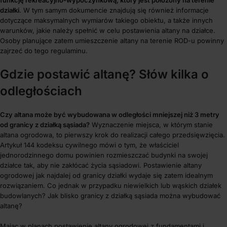
działki
. W tym samym dokumencie znajdują się również informacje
dotyczące maksymalnych wymiarów takiego obiektu, a także innych
warunków, jakie należy spełnić w celu postawienia altany na działce.
Osoby planujące zatem umieszczenie altany na terenie ROD-u powinny
zajrzeć do tego regulaminu.
Gdzie postawić altanę? Słów kilka o
odległościach
Czy altana może być wybudowana w odległości mniejszej niż 3 metry
od granicy z działką sąsiada?
Wyznaczenie miejsca, w którym stanie
altana ogrodowa, to pierwszy krok do realizacji całego przedsięwzięcia.
Artykuł 144 kodeksu cywilnego mówi o tym, że właściciel
jednorodzinnego domu powinien rozmieszczać budynki na swojej
działce tak, aby nie zakłócać życia sąsiadowi. Postawienie altany
ogrodowej jak najdalej od granicy działki wydaje się zatem idealnym
rozwiązaniem. Co jednak w przypadku niewielkich lub wąskich działek
budowlanych? Jak blisko granicy z działką sąsiada można wybudować
altanę?
Mając w planach postawienie altany ogrodowej z fundamentami i