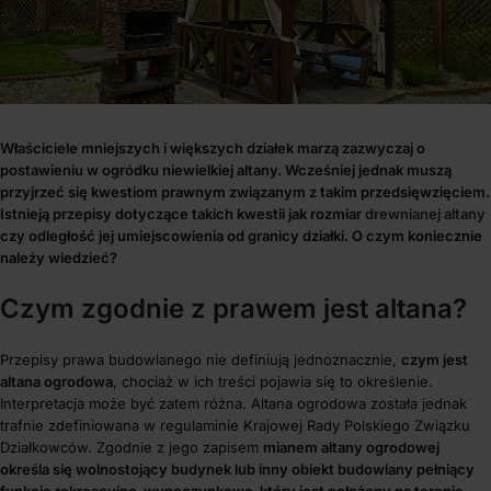
Właściciele mniejszych i większych działek marzą zazwyczaj o
postawieniu w ogródku niewielkiej altany. Wcześniej jednak muszą
przyjrzeć się kwestiom prawnym związanym z takim przedsięwzięciem.
Istnieją przepisy dotyczące takich kwestii jak rozmiar
drewnianej altany
czy odległość jej umiejscowienia od granicy działki. O czym koniecznie
należy wiedzieć?
Czym zgodnie z prawem jest altana?
Przepisy prawa budowlanego nie definiują jednoznacznie,
czym jest
altana ogrodowa
, chociaż w ich treści pojawia się to określenie.
Interpretacja może być zatem różna. Altana ogrodowa została jednak
trafnie zdefiniowana w regulaminie Krajowej Rady Polskiego Związku
Działkowców. Zgodnie z jego zapisem
mianem altany ogrodowej
określa się wolnostojący budynek lub inny obiekt budowlany pełniący
funkcję rekreacyjno-wypoczynkową, który jest położony na terenie