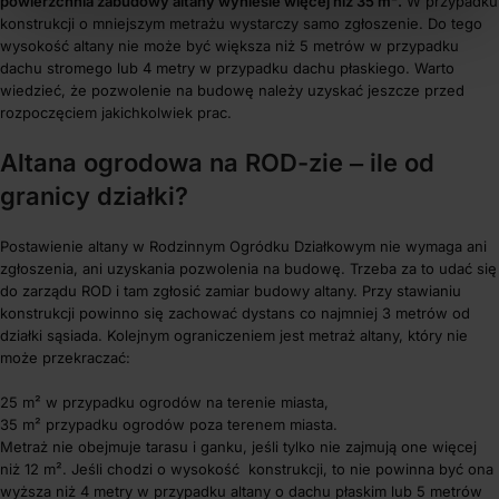
powierzchnia zabudowy altany wyniesie więcej niż 35 m².
W przypadku
konstrukcji o mniejszym metrażu wystarczy samo zgłoszenie. Do tego
wysokość altany nie może być większa niż 5 metrów w przypadku
dachu stromego lub 4 metry w przypadku dachu płaskiego. Warto
wiedzieć, że pozwolenie na budowę należy uzyskać jeszcze przed
rozpoczęciem jakichkolwiek prac.
Altana ogrodowa na ROD-zie ‒ ile od
granicy działki?
Postawienie altany w Rodzinnym Ogródku Działkowym nie wymaga ani
zgłoszenia, ani uzyskania pozwolenia na budowę. Trzeba za to udać się
do zarządu ROD i tam zgłosić zamiar budowy altany. Przy stawianiu
konstrukcji powinno się zachować dystans co najmniej 3 metrów od
działki sąsiada. Kolejnym ograniczeniem jest metraż altany, który nie
może przekraczać:
25 m² w przypadku ogrodów na terenie miasta,
35 m² przypadku ogrodów poza terenem miasta.
Metraż nie obejmuje tarasu i ganku, jeśli tylko nie zajmują one więcej
niż 12 m². Jeśli chodzi o wysokość konstrukcji, to nie powinna być ona
wyższa niż 4 metry w przypadku altany o dachu płaskim lub 5 metrów